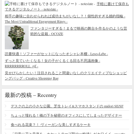
手軽に書けて保存も
できるデジタルノート - noteslate -
相手の趣味に合わせられれば成功まちがいなし？！個性的すぎる婚約指輪 -
The Most Untraditional Engagement Rings -
ファンタジーすぎる！まるで映画の舞台を作るかのような芸
術的な盆栽 - OCOZE
読書快適！ソファーがセットになったオシャレ本棚 - Lese+Lebe -
ずっと見ていたくなる！女の子がくるくる回る不思議画像 -
RRRRRRRROLL_gif -
見せびらかしたい！注目されること間違いなしのクリエイティブなショッピ
ングバッグ - Creative Shopping Bag
最新の投稿 – Recentry
デスクの上の小さな公園。芝生トレイ&スマホスタンドの midori SE/SF
ちょっと憧れる！橋の下を秘密のオフィスにしてしまったデザイナー
食べれる花束？！ ヴィーガンな美しすぎるケーキ
「日常に花と音楽を」カセットテープ型の一輪挿しがカワイイ - cassette vase