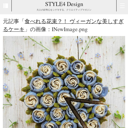
STYLE4 Design
大人の好奇心をシゲキする、クリエイティブマガジン
元記事「
食べれる花束？！ ヴィーガンな美しすぎ
るケーキ
」の画像：INewImage.png