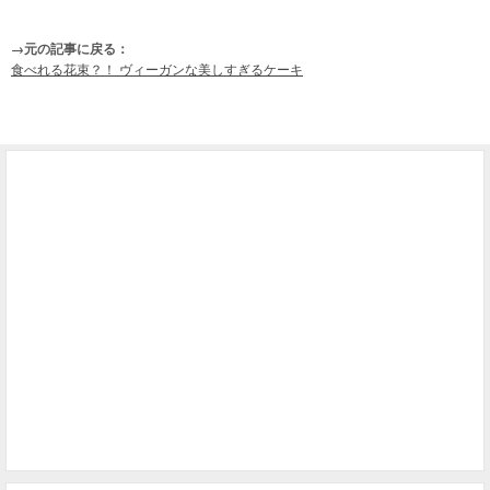
→元の記事に戻る：
食べれる花束？！ ヴィーガンな美しすぎるケーキ