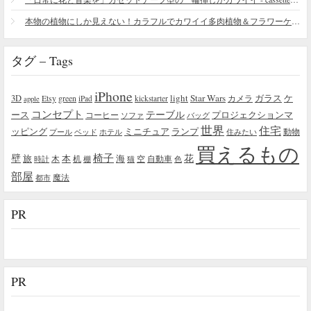
本物の植物にしか見えない！カラフルでカワイイ多肉植物＆フラワーケーキ
タグ – Tags
iPhone
light
Star Wars
ガラス
3D
Etsy
green
カメラ
ケ
iPad
kickstarter
apple
コンセプト
テーブル
プロジェクションマ
ース
コーヒー
ソファ
バッグ
世界
住宅
ッピング
ミニチュア
ランプ
プール
ベッド
ホテル
住みたい
動物
買えるもの
椅子
壁
花
本
海
旅
木
机
空
自動車
時計
棚
猫
色
部屋
魔法
都市
PR
PR