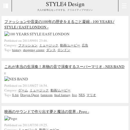
STYLE4 Design
大人の好奇心をシゲキする、クリエイティブマガジン
ファッションや音楽の100年の歴史をまるごと凝縮 - 100 YEARS /
STYLE / EAST LONDON -
Published on 2011/09/01 23:46.
Category:
ファッション
,
ミュージック
,
動画/ムービー
,
広告
Tags:
history
,
shopping center
,
ダンス
,
ロンドン
これが本当の生演奏！本物の音で演奏するスーパーマリオ - NES BAND
-
Published on 2011/08/27 16:54.
Category:
ゲーム
,
ミュージック
,
動画/ムービー
Tags:
8-bit
,
Dragon Quest
,
famicom
,
final fantasy
,
live
,
NES
,
マリオ
映画のサウンドで作り出す夢と魔法の世界 - Pogo -
Published on 2011/07/30 19:25.
Category:
ミュージック
,
動画/ムービー