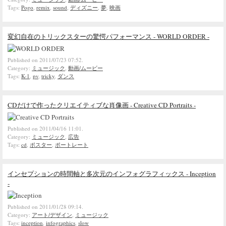
Tags:
Pogo
,
remix
,
sound
,
ディズニー
,
夢
,
映画
変幻自在のトリックスターの驚愕パフォーマンス - WORLD ORDER -
Published on 2011/07/23 07:52.
Category:
ミュージック
,
動画/ムービー
Tags:
K-1
,
pv
,
tricky
,
ダンス
CDだけで作ったクリエイティブな肖像画 - Creative CD Portraits -
Published on 2011/04/16 11:01.
Category:
ミュージック
,
広告
Tags:
cd
,
ポスター
,
ポートレート
インセプションの時間軸と多次元のインフォグラフィックス - Inception
-
Published on 2011/01/28 09:14.
Category:
アート/デザイン
,
ミュージック
Tags:
inception
,
infographics
,
slow