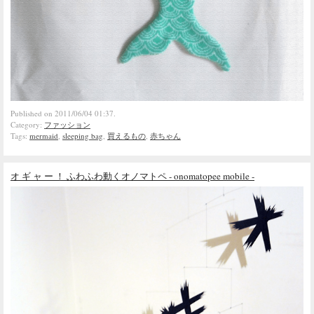
Published on 2011/06/04 01:37.
Category:
ファッション
Tags:
mermaid
,
sleeping bag
,
買えるもの
,
赤ちゃん
オ ギ ャ ー ！ ふわふわ動くオノマトペ - onomatopee mobile -