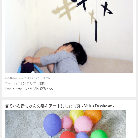
Published on 2011/01/25 23:26.
Category:
インテリア
,
雑貨
Tags:
manga
,
モバイル
,
赤ちゃん
寝ている赤ちゃんの姿をアートにした写真 - Mila's Daydream -