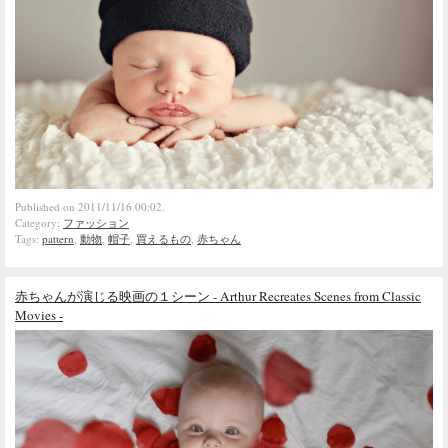
Published on 2011/11/16 00:02.
Category:
ファッション
Tags:
pattern
,
動物
,
帽子
,
買えるもの
,
赤ちゃん
赤ちゃんが演じる映画の１シーン - Arthur Recreates Scenes from Classic
Movies -