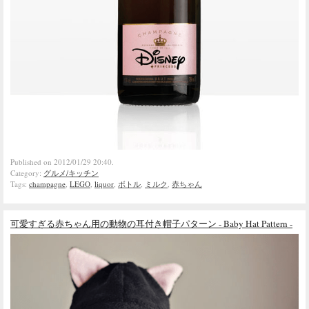
Published on 2012/01/29 20:40.
Category:
グルメ/キッチン
Tags:
champagne
,
LEGO
,
liquor
,
ボトル
,
ミルク
,
赤ちゃん
可愛すぎる赤ちゃん用の動物の耳付き帽子パターン - Baby Hat Pattern -