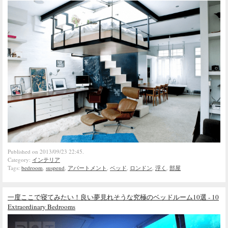
Published on 2013/09/23 22:45.
Category:
インテリア
Tags:
bedroom
,
suspend
,
アパートメント
,
ベッド
,
ロンドン
,
浮く
,
部屋
一度ここで寝てみたい！良い夢見れそうな究極のベッドルーム10選 - 10
Extraordinary Bedrooms