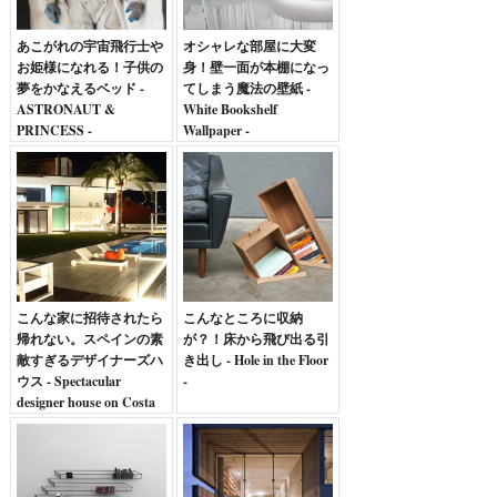
あこがれの宇宙飛行士や
オシャレな部屋に大変
お姫様になれる！子供の
身！壁一面が本棚になっ
夢をかなえるベッド -
てしまう魔法の壁紙 -
ASTRONAUT &
White Bookshelf
PRINCESS -
Wallpaper -
こんな家に招待されたら
こんなところに収納
帰れない。スペインの素
が？！床から飛び出る引
敵すぎるデザイナーズハ
き出し - Hole in the Floor
ウス - Spectacular
-
designer house on Costa
Brava -