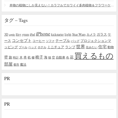
本物の植物にしか見えない！カラフルでカワイイ多肉植物＆フラワーケーキ
タグ – Tags
iPhone
light
Star Wars
ガラス
3D
Etsy
green
カメラ
ケ
iPad
kickstarter
apple
コンセプト
テーブル
プロジェクションマ
ース
コーヒー
ソファ
バッグ
世界
住宅
ッピング
ミニチュア
ランプ
プール
ベッド
ホテル
住みたい
動物
買えるもの
椅子
壁
花
本
海
旅
木
机
空
自動車
時計
棚
猫
色
部屋
魔法
都市
PR
PR