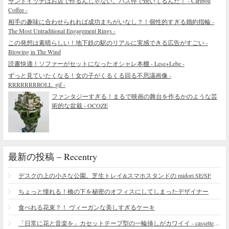
サンドイッチはお店で作るんじゃない。バス停で焼いてるんだ！ - Caribou
Coffee -
相手の趣味に合わせられれば成功まちがいなし？！個性的すぎる婚約指輪 -
The Most Untraditional Engagement Rings -
この発想は素晴らしい！地下鉄の駅のリアルに実感できる広告がすごい -
Blowing in The Wind
読書快適！ソファーがセットになったオシャレ本棚 - Lese+Lebe -
ずっと見ていたくなる！女の子がくるくる回る不思議画像 -
RRRRRRRROLL_gif -
ファンタジーすぎる！まるで映画の舞台を作るかのような芸
術的な盆栽 - OCOZE
最新の投稿 – Recentry
デスクの上の小さな公園。芝生トレイ&スマホスタンドの midori SE/SF
ちょっと憧れる！橋の下を秘密のオフィスにしてしまったデザイナー
食べれる花束？！ ヴィーガンな美しすぎるケーキ
「日常に花と音楽を」カセットテープ型の一輪挿しがカワイイ - cassette vase