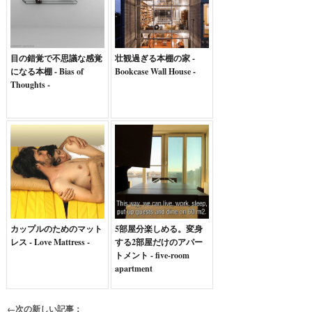
目の錯覚で不思議な感覚
壮観過ぎる本棚の家 -
になる本棚 - Bias of
Bookcase Wall House -
Thoughts -
カップルのためのマット
5部屋分楽しめる。変身
レス - Love Mattress -
する2部屋だけのアパー
トメント - five-room
apartment
←次の新しい記事：