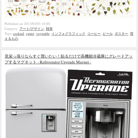
Published on 2013/03/03 10:00.
Category:
アート/デザイン
,
雑貨
Tags:
cocktail
,
guiter
,
vegetable
,
インフォグラフィック
,
コーヒー
,
ビール
,
ポスター
,
買
えるもの
見栄っ張りならすぐ買いたい！貼るだけで高機能冷蔵庫にグレードアッ
プするマグネット - Refrigerator Upgrade Magnet -