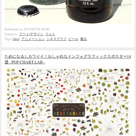
Published on 2013/07/28 08:00.
Category:
アート/デザイン
,
フォト
Tags:
label
,
アニメーション
,
シネマグラフ
,
ビール
,
魔法
ためになるしカワイイ！おしゃれなインフォグラフィックスポスター14
選 - POP CHART LAB -