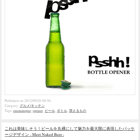
Published on 2012/09/26 00:36.
Category:
グルメ/キッチン
Tags:
onomatopee
,
opener
,
ビール
,
ボトル
,
買えるもの
これは美味しそう！ビールを丸裸にして魅力を最大限に表現したパッケ
ージデザイン - Meet Naked Beer -