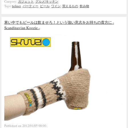
Category:
ガジェット
,
グルメ/キッチン
Tags:
helmet
,
パーティー
,
ビール
,
ワイン
,
買えるもの
,
飲み物
寒い中でもビールは飲ませろ！という強い意志をお持ちの貴方に -
Scandinavian Koozie -
Published on 2012/01/05 08:00.