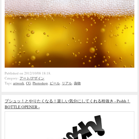
Published on 2012/10/08 18:18.
Category:
アート/デザイン
Tags:
artwork
,
CG
,
Photoshop
,
ビール
,
リアル
,
偽物
プシュッ！とやりたくなる！楽しい気分にしてくれる栓抜き - Psshh！
BOTTLE OPENER -