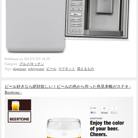
Published on 2012/11/25 18:29.
Category:
グルメ/キッチン
Tags:
dispenser
,
refrigerator
,
ビール
,
マグネット
,
買えるもの
ビール好きなら絶対欲しい！ビールの色から作った色見本帳がステキ -
Beertone -