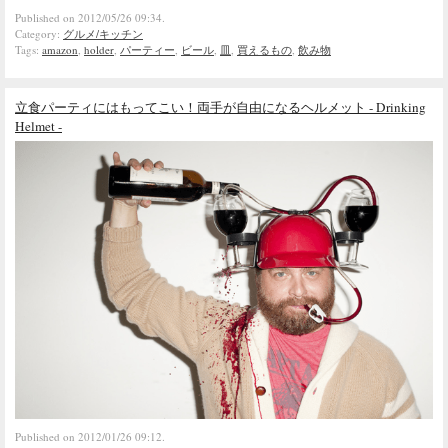
Published on 2012/05/26 09:34.
Category:
グルメ/キッチン
Tags:
amazon
,
holder
,
パーティー
,
ビール
,
皿
,
買えるもの
,
飲み物
立食パーティにはもってこい！両手が自由になるヘルメット - Drinking
Helmet -
Published on 2012/01/26 09:12.