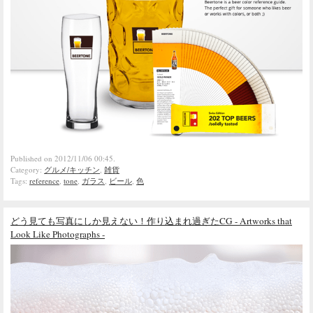
Published on 2012/11/06 00:45.
Category:
グルメ/キッチン
,
雑貨
Tags:
reference
,
tone
,
ガラス
,
ビール
,
色
どう見ても写真にしか見えない！作り込まれ過ぎたCG - Artworks that
Look Like Photographs -