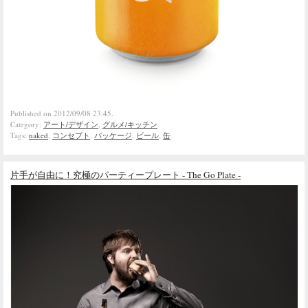
Published on 2012/09/08 23:45.
Category:
アート/デザイン
,
グルメ/キッチン
Tags:
naked
,
コンセプト
,
パッケージ
,
ビール
,
缶
片手が自由に！究極のパーティープレート - The Go Plate -