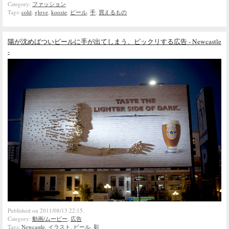
Category:
ファッション
Tags:
cold
,
glove
,
koozie
,
ビール
,
手
,
買えるもの
陽が沈めばついビールに手が出てしまう、ビックリする広告 - Newcastle
-
Published on 2011/08/13 22:15.
Category:
動画/ムービー
,
広告
Tags:
Newcastle
,
イラスト
,
ビール
,
影