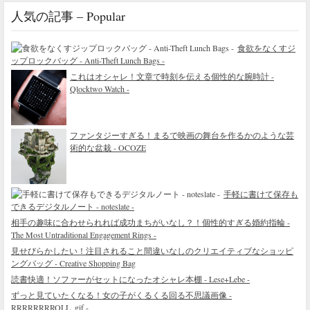
人気の記事 – Popular
食欲をなくすジ
ップロックバッグ - Anti-Theft Lunch Bags -
これはオシャレ！文章で時刻を伝える個性的な腕時計 -
Qlocktwo Watch -
ファンタジーすぎる！まるで映画の舞台を作るかのような芸
術的な盆栽 - OCOZE
手軽に書けて保存も
できるデジタルノート - noteslate -
相手の趣味に合わせられれば成功まちがいなし？！個性的すぎる婚約指輪 -
The Most Untraditional Engagement Rings -
見せびらかしたい！注目されること間違いなしのクリエイティブなショッピ
ングバッグ - Creative Shopping Bag
読書快適！ソファーがセットになったオシャレ本棚 - Lese+Lebe -
ずっと見ていたくなる！女の子がくるくる回る不思議画像 -
RRRRRRRROLL_gif -