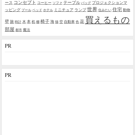
コンセプト
テーブル
プロジェクションマ
ース
コーヒー
ソファ
バッグ
世界
住宅
ッピング
ミニチュア
ランプ
プール
ベッド
ホテル
住みたい
動物
買えるもの
椅子
壁
花
本
海
旅
木
机
空
自動車
時計
棚
猫
色
部屋
魔法
都市
PR
PR