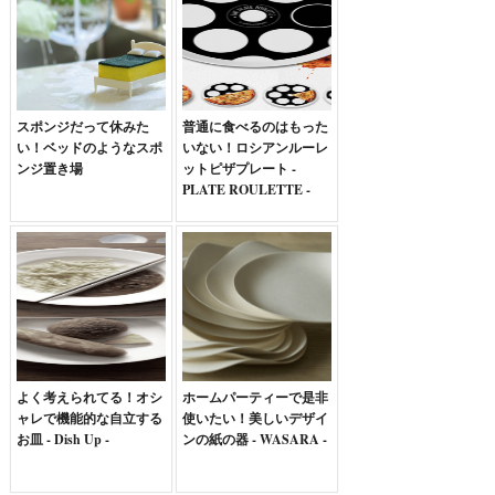
スポンジだって休みた
普通に食べるのはもった
い！ベッドのようなスポ
いない！ロシアンルーレ
ンジ置き場
ットピザプレート -
PLATE ROULETTE -
よく考えられてる！オシ
ホームパーティーで是非
ャレで機能的な自立する
使いたい！美しいデザイ
お皿 - Dish Up -
ンの紙の器 - WASARA -