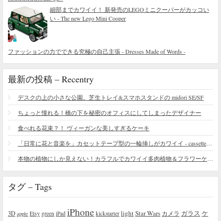
細部までカワイイ！ 新発売のLEGOミニクーパーがカッコい
い - The new Lego Mini Cooper
ファッションの力でできる究極の自己主張 - Dresses Made of Words -
最新の投稿 – Recentry
デスクの上の小さな公園。芝生トレイ&スマホスタンドの midori SE/SF
ちょっと憧れる！橋の下を秘密のオフィスにしてしまったデザイナー
食べれる花束？！ ヴィーガンな美しすぎるケーキ
「日常に花と音楽を」カセットテープ型の一輪挿しがカワイイ - cassette vase
本物の植物にしか見えない！カラフルでカワイイ多肉植物＆フラワーケーキ
タグ – Tags
iPhone
light
Star Wars
ガラス
3D
Etsy
green
カメラ
ケ
iPad
kickstarter
apple