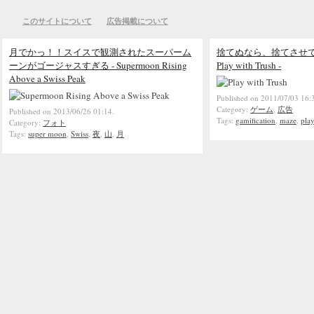
このサイトについて
広告掲載について
月でかっ！！スイスで観測されたスーパーム
捨てぬなら、捨てさせて
ーンがゴージャスすぎる - Supermoon Rising
Play with Trush -
Above a Swiss Peak
Published on 2011/07/03 16:
Category:
ゲーム
,
広告
Published on 2013/06/26 01:14.
Tags:
gamification
,
maze
,
play
Category:
フォト
Tags:
super moon
,
Swiss
,
夜
,
山
,
月