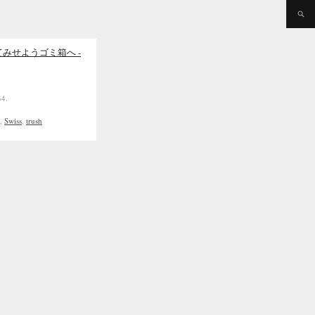
みせようゴミ箱へ -
34.
,
Swiss
,
trush