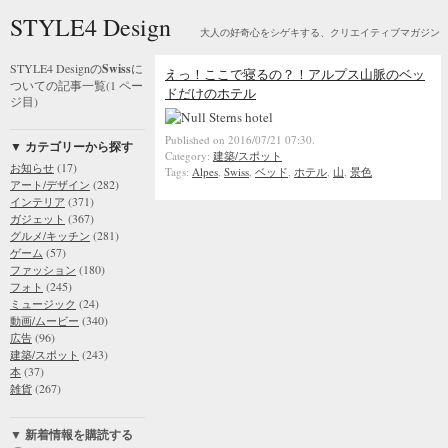
STYLE4 Design
大人の好奇心をシゲキする、クリエイティブマガジン
STYLE4 Designの
Swiss
に
えっ！ここで寝るの？！アルプス山脈のベッ
ついての記事一覧(1 ペー
ドだけのホテル
ジ目)
Published on 2016/07/21 07:30.
▼ カテゴリーから探す
Category:
建築/スポット
(17)
お知らせ
Tags:
Alpes
,
Swiss
,
ベッド
,
ホテル
,
山
,
景色
(282)
アート/デザイン
(371)
インテリア
(367)
ガジェット
(281)
グルメ/キッチン
(57)
ゲーム
(180)
ファッション
(245)
フォト
(24)
ミュージック
(340)
動画/ムービー
(96)
広告
(243)
建築/スポット
(37)
本
(267)
雑貨
▼ 新着情報を購読する