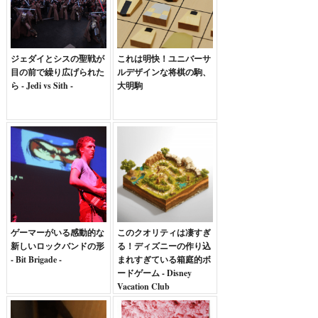
ジェダイとシスの聖戦が
これは明快！ユニバーサ
目の前で繰り広げられた
ルデザインな将棋の駒、
ら - Jedi vs Sith -
大明駒
ゲーマーがいる感動的な
このクオリティは凄すぎ
新しいロックバンドの形
る！ディズニーの作り込
- Bit Brigade -
まれすぎている箱庭的ボ
ードゲーム - Disney
Vacation Club
Sweepstakes -