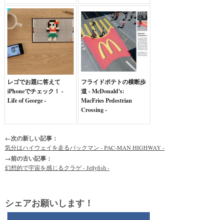
レゴでお題に答えて
フライドポテトの横断歩
iPhoneでチェック！ -
道 - McDonald's:
Life of George -
MacFries Pedestrian
Crossing -
←次の新しい記事：
気分はハイウェイを走るパックマン - PAC-MAN HIGHWAY -
→前の古い記事：
幻想的で宇宙を感じるクラゲ - Jellyfish -
シェアお願いします！