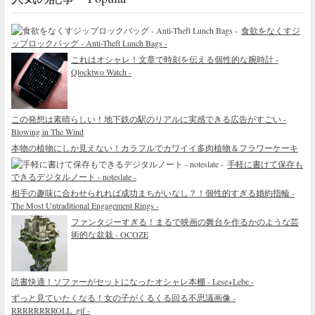
食欲をなくすジ
ップロックバッグ - Anti-Theft Lunch Bags -
これはオシャレ！文章で時刻を伝える個性的な腕時計 -
Qlocktwo Watch -
この発想は素晴らしい！地下鉄の駅のリアルに実感できる広告がすごい -
Blowing in The Wind
本物の植物にしか見えない！カラフルでカワイイ多肉植物＆フラワーケーキ
手軽に書けて保存も
できるデジタルノート - noteslate -
相手の趣味に合わせられれば成功まちがいなし？！個性的すぎる婚約指輪 -
The Most Untraditional Engagement Rings -
ファンタジーすぎる！まるで映画の舞台を作るかのような芸
術的な盆栽 - OCOZE
読書快適！ソファーがセットになったオシャレ本棚 - Lese+Lebe -
ずっと見ていたくなる！女の子がくるくる回る不思議画像 -
RRRRRRRROLL_gif -