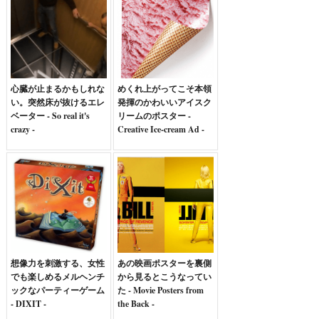
心臓が止まるかもしれな
めくれ上がってこそ本領
い。突然床が抜けるエレ
発揮のかわいいアイスク
ベーター - So real it's
リームのポスター -
crazy -
Creative Ice-cream Ad -
想像力を刺激する、女性
あの映画ポスターを裏側
でも楽しめるメルヘンチ
から見るとこうなってい
ックなパーティーゲーム
た - Movie Posters from
- DIXIT -
the Back -