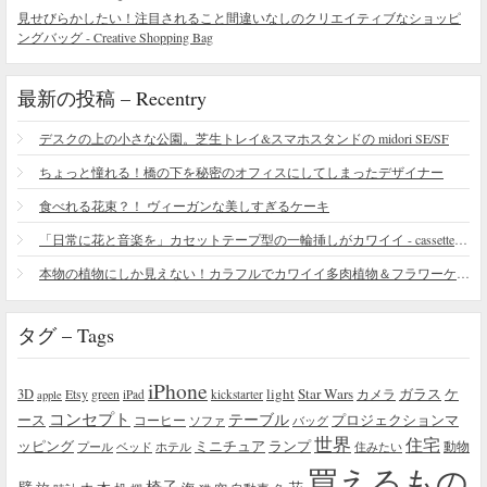
見せびらかしたい！注目されること間違いなしのクリエイティブなショッピ
ングバッグ - Creative Shopping Bag
最新の投稿 – Recentry
デスクの上の小さな公園。芝生トレイ&スマホスタンドの midori SE/SF
ちょっと憧れる！橋の下を秘密のオフィスにしてしまったデザイナー
食べれる花束？！ ヴィーガンな美しすぎるケーキ
「日常に花と音楽を」カセットテープ型の一輪挿しがカワイイ - cassette vase
本物の植物にしか見えない！カラフルでカワイイ多肉植物＆フラワーケーキ
タグ – Tags
iPhone
light
Star Wars
ガラス
3D
Etsy
green
カメラ
ケ
iPad
kickstarter
apple
コンセプト
テーブル
プロジェクションマ
ース
コーヒー
ソファ
バッグ
世界
住宅
ッピング
ミニチュア
ランプ
プール
ベッド
ホテル
住みたい
動物
買えるもの