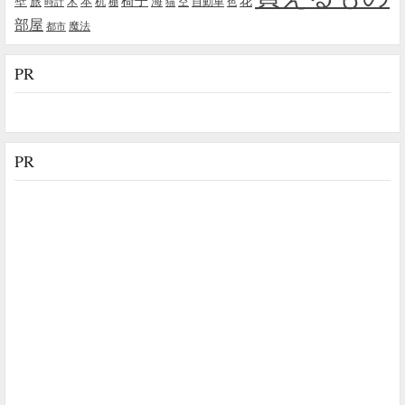
椅子
壁
花
本
海
旅
木
机
空
自動車
時計
棚
猫
色
部屋
魔法
都市
PR
PR