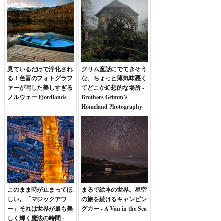
見ているだけで浄化され
グリム童話にでてきそう
る！色盲のフォトグラフ
な、ちょっと薄気味悪く
ァーが写した美しすぎる
てどこか幻想的な場所 -
ノルウェー Fjordlands
Brothers Grimm’s
Homeland Photography
このまま時が止まってほ
まるで絵本の世界。星空
しい。「マジックアワ
の旅を続けるキャンピン
ー」それは世界が最も美
グカー - A Van in the Sea
しく輝く魔法の時間 -