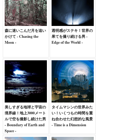
森に迷いこんだ月を追い
透明感がステキ！世界の
かけて - Chasing the
果てを撮り続ける男 -
Moon -
Edge of the World -
美しすぎる地球と宇宙の
タイムマシンの世界みた
境界線！地上3000メート
い！いくつもの時間を重
ルで空を撮影し続けた男
ね合わせた幻想的な風景
- Boundary of Earth and
- Time is a Dimension
Space -