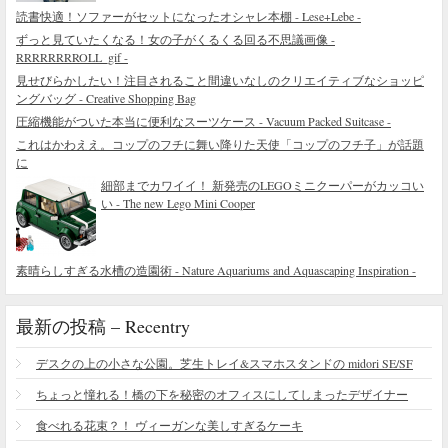
読書快適！ソファーがセットになったオシャレ本棚 - Lese+Lebe -
ずっと見ていたくなる！女の子がくるくる回る不思議画像 -
RRRRRRRROLL_gif -
見せびらかしたい！注目されること間違いなしのクリエイティブなショッピ
ングバッグ - Creative Shopping Bag
圧縮機能がついた本当に便利なスーツケース - Vacuum Packed Suitcase -
これはかわええ。コップのフチに舞い降りた天使「コップのフチ子」が話題
に
細部までカワイイ！ 新発売のLEGOミニクーパーがカッコい
い - The new Lego Mini Cooper
素晴らしすぎる水槽の造園術 - Nature Aquariums and Aquascaping Inspiration -
最新の投稿 – Recentry
デスクの上の小さな公園。芝生トレイ&スマホスタンドの midori SE/SF
ちょっと憧れる！橋の下を秘密のオフィスにしてしまったデザイナー
食べれる花束？！ ヴィーガンな美しすぎるケーキ