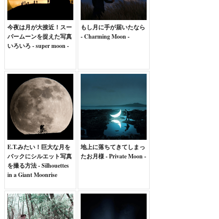
今夜は月が大接近！スー
もし月に手が届いたなら
パームーンを捉えた写真
- Charming Moon -
いろいろ - super moon -
E.T.みたい！巨大な月を
地上に落ちてきてしまっ
バックにシルエット写真
たお月様 - Private Moon -
を撮る方法 - Silhouettes
in a Giant Moonrise