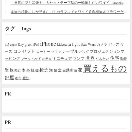
「日常に花と音楽を」カセットテープ型の一輪挿しがカワイイ - cassette vase
本物の植物にしか見えない！カラフルでカワイイ多肉植物＆フラワーケーキ
タグ – Tags
iPhone
light
Star Wars
ガラス
3D
Etsy
green
カメラ
ケ
iPad
kickstarter
apple
コンセプト
テーブル
プロジェクションマ
ース
コーヒー
ソファ
バッグ
世界
住宅
ッピング
ミニチュア
ランプ
プール
ベッド
ホテル
住みたい
動物
買えるもの
椅子
壁
花
本
海
旅
木
机
空
自動車
時計
棚
猫
色
部屋
魔法
都市
PR
PR