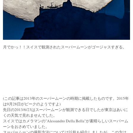
月でかっ！！スイスで観測されたスーパームーンがゴージャスすぎる。
(この記事は2013年のスーパームーンの時期に掲載したものです。2015年
は9月28日がピークのようですよ)
先日の2013/6/23はスーパームーンが観測できる日でしたが東京はあいに
くの天気で見れませんでした。
スイスではカメラマンの"Alessandro Della Bella"が素晴らしいスーパーム
ーンをおさめていました。
スーパームーンの撮影方法については以前も紹介しましたが、この方は