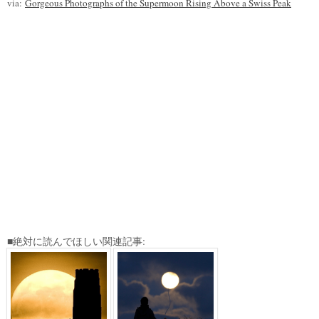
via:
Gorgeous Photographs of the Supermoon Rising Above a Swiss Peak
■絶対に読んでほしい関連記事: