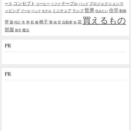
コンセプト
テーブル
プロジェクションマ
ース
コーヒー
ソファ
バッグ
世界
住宅
ッピング
ミニチュア
ランプ
プール
ベッド
ホテル
住みたい
動物
買えるもの
椅子
壁
花
本
海
旅
木
机
空
自動車
時計
棚
猫
色
部屋
魔法
都市
PR
PR