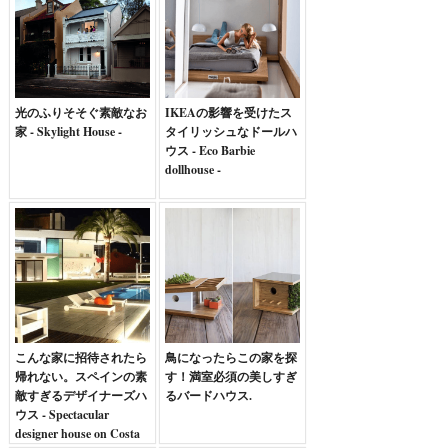
光のふりそそぐ素敵なお
IKEAの影響を受けたス
家 - Skylight House -
タイリッシュなドールハ
ウス - Eco Barbie
dollhouse -
こんな家に招待されたら
鳥になったらこの家を探
帰れない。スペインの素
す！満室必須の美しすぎ
敵すぎるデザイナーズハ
るバードハウス.
ウス - Spectacular
designer house on Costa