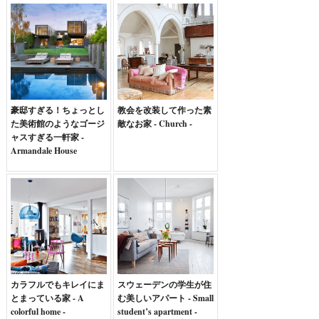
Brava -
豪邸すぎる！ちょっとし
教会を改装して作った素
た美術館のようなゴージ
敵なお家 - Church -
ャスすぎる一軒家 -
Armandale House
カラフルでもキレイにま
スウェーデンの学生が住
とまっている家 - A
む美しいアパート - Small
colorful home -
student’s apartment -