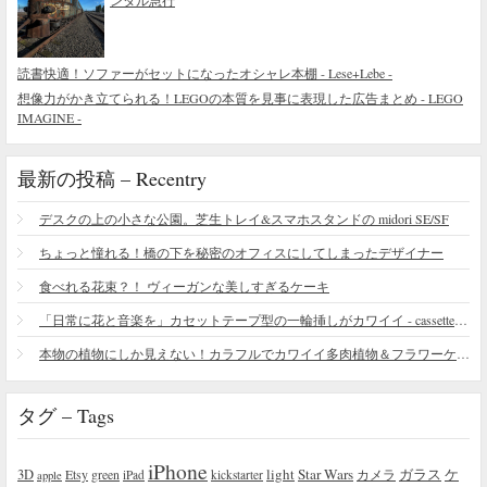
ンタル急行
読書快適！ソファーがセットになったオシャレ本棚 - Lese+Lebe -
想像力がかき立てられる！LEGOの本質を見事に表現した広告まとめ - LEGO
IMAGINE -
最新の投稿 – Recentry
デスクの上の小さな公園。芝生トレイ&スマホスタンドの midori SE/SF
ちょっと憧れる！橋の下を秘密のオフィスにしてしまったデザイナー
食べれる花束？！ ヴィーガンな美しすぎるケーキ
「日常に花と音楽を」カセットテープ型の一輪挿しがカワイイ - cassette vase
本物の植物にしか見えない！カラフルでカワイイ多肉植物＆フラワーケーキ
タグ – Tags
iPhone
light
Star Wars
ガラス
3D
Etsy
green
カメラ
ケ
iPad
kickstarter
apple