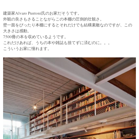
建築家Alvaro Puntoni氏のお家だそうです。
外観の良さもさることながらこの本棚の圧倒的壮観さ。
壁一面をぴったり本棚にするとそれだけでも結構素敵なのですが、この
大きさは感動。
7500冊の本を収めているようです。
これだけあれば、うちの本や雑誌も捨てずに済むのに。。。
こういうお家に憧れます。