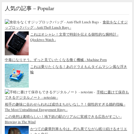
人気の記事 – Popular
食欲をなくすジ
ップロックバッグ - Anti-Theft Lunch Bags -
これはオシャレ！文章で時刻を伝える個性的な腕時計 -
Qlocktwo Watch -
中毒になりそう。ずっと見ていたくなる働く機械 - Machine Porn
これは乗りたくなる！あのドラえもんタイムマシン風な浮き
輪
手軽に書けて保存も
できるデジタルノート - noteslate -
相手の趣味に合わせられれば成功まちがいなし？！個性的すぎる婚約指輪 -
The Most Untraditional Engagement Rings -
この発想は素晴らしい！地下鉄の駅のリアルに実感できる広告がすごい -
Blowing in The Wind
かつての豪華列車も今は。朽ち果てながら眠り続けるオリエ