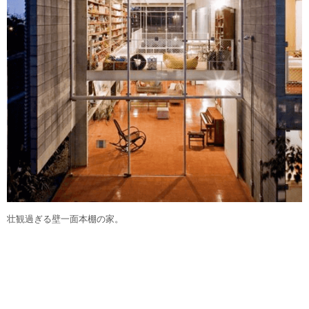
壮観過ぎる壁一面本棚の家。