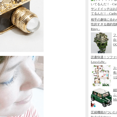
サンドイッチはお
てるんだ！ - Caribou 
相手の趣味に合わ
性的すぎる婚約指輪 - The
Rings -
フ
台
O
読書快適！ソファ
Lese+Lebe -
ス
有
り図
細
ニ
Mi
圧縮機能がついた本当
Packed Suitcase -