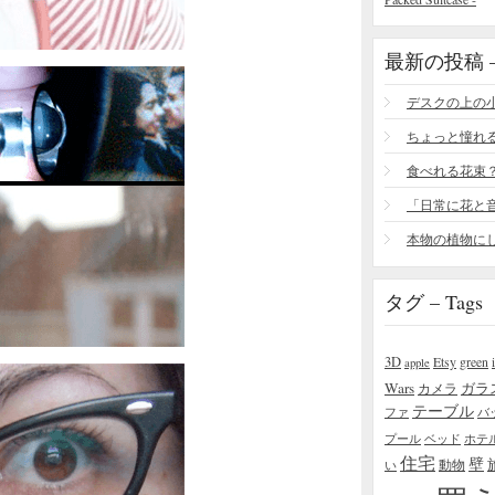
最新の投稿 – R
食べれる花束
タグ – Tags
3D
Etsy
green
apple
Wars
ガラ
カメラ
テーブル
ファ
バ
プール
ベッド
ホテ
住宅
壁
い
動物