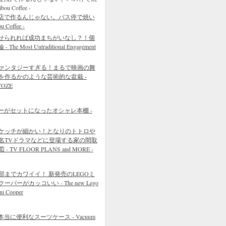
店で作るんじゃない。バス停で焼い
Coffee -
せられれば成功まちがいなし？！個
 Most Untraditional Engagement
ァンタジーすぎる！まるで映画の舞
を作るかのような芸術的な盆栽 -
COZE
ーがセットになったオシャレ本棚 -
ケッチが細かい！となりのトトロや
名TVドラマなどに登場する家の間取
 - TV FLOOR PLANS and MORE -
部までカワイイ！ 新発売のLEGOミ
クーパーがカッコいい - The new Lego
ni Cooper
に便利なスーツケース - Vacuum