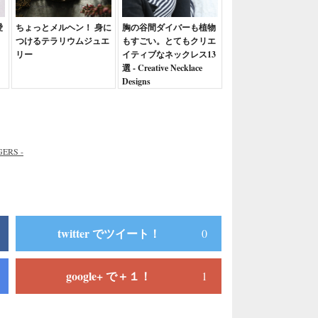
愛
ちょっとメルヘン！ 身に
胸の谷間ダイバーも植物
つけるテラリウムジュエ
もすごい。とてもクリエ
リー
イティブなネックレス13
選 - Creative Necklace
Designs
RS -
twitter でツイート！
0
google+ で＋１！
1