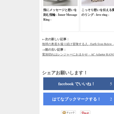
指にメッセージと想いを
こっそり想いを伝える
刻む指輪 - Inner Message
のリング - love ring -
Ring -
←次の新しい記事：
地球の奥底を撮り続け冒険する人 - Earth from Below -
→前の古い記事：
電池切れはレンジャーにおまかせ – AC Adapter RANGE
シェアお願いします！
facebook でいいね！
5
はてなブックマークする！
2