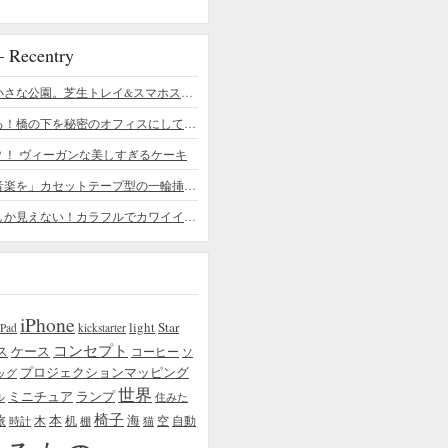
ecentry
デスクの上の小さな公園。芝生トレイ&スマホスタンドの midori SE/SF
ちょっと憧れる！橋の下を秘密のオフィスにしてしまったデザイナー
？！ ヴィーガンな美しすぎるケーキ
「日常に花と音楽を」カセットテープ型の一輪挿しがカワイイ - cassette vase
本物の植物にしか見えない！カラフルでカワイイ多肉植物＆フラワーケーキ
iPhone
light
Star
iPad
kickstarter
コンセプト
ス
ケース
コーヒー
ソ
プロジェクションマッピング
ッグ
世界
ミニチュア
ランプ
ル
住みた
椅子
本
海
旅
木
机
空
自動
時計
棚
猫