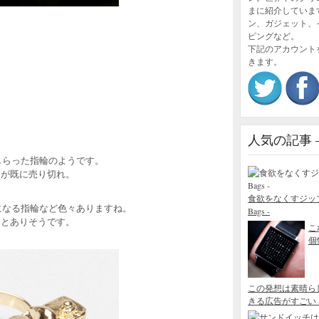
まに紹介していま
ン、ガジェット、
ピングなど。
下記のアカウント
きます。
人気の記事 – P
しらった指輪のようです。
すが既に売り切れ。
食欲をなくすジップロック
になる指輪など色々ありますね。
Bags -
々とありそうです。
こ
個性
この発想は素晴ら
きる広告がすごい - Blo