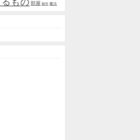
えるもの
部屋
魔法
都市