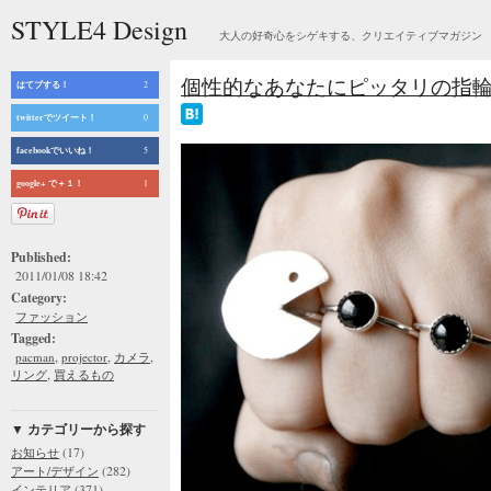
STYLE4 Design
大人の好奇心をシゲキする、クリエイティブマガジン
個性的なあなたにピッタリの指輪のご紹介 – 
はてブする！
2
twitterでツイート！
0
facebookでいいね！
5
google+ で＋１！
1
Published:
2011/01/08 18:42
Category:
ファッション
Tagged:
,
,
,
pacman
projector
カメラ
,
リング
買えるもの
▼ カテゴリーから探す
(17)
お知らせ
(282)
アート/デザイン
(371)
インテリア