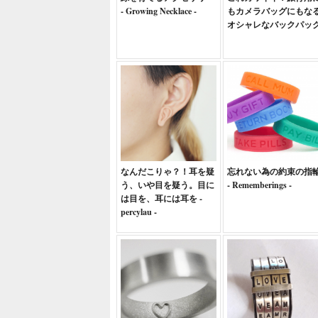
- Growing Necklace -
もカメラバッグにもな
オシャレなバックパッ
なんだこりゃ？！耳を疑
忘れない為の約束の指
う、いや目を疑う。目に
- Rememberings -
は目を、耳には耳を -
percylau -