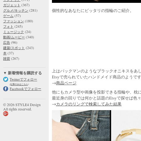
(367)
ガジェット
(281)
個性的なあなたにピッタリの指輪のご紹介。
グルメ/キッチン
(57)
ゲーム
(180)
ファッション
(245)
フォト
(24)
ミュージック
(340)
動画/ムービー
(96)
広告
(243)
建築/スポット
(37)
本
(267)
雑貨
上はパックマンのようなブラックオニキスをあ
▼ 新着情報を購読する
Etsyで売られていたハンドメイド商品のようで
Twitterでフォロー
→
商品ページ
(記事のみはこちら)
Facebookでフォロー
他にもカメラ型や画像を投影できる指輪や、枕
最近身の回りでは何かと話題のEtsyで探せば色
→
カメラのリングで検索してみた結果
© 2026 STYLE4 Design
All rights reserved.