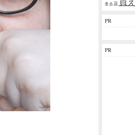
買
花
車
色
PR
PR