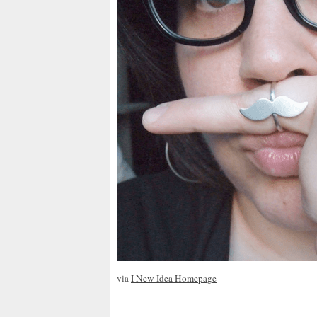
via
I New Idea Homepage