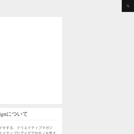
esignについて
ゲキする、クリエイティブマガジ
エイティブなアイデアやモノを気ま