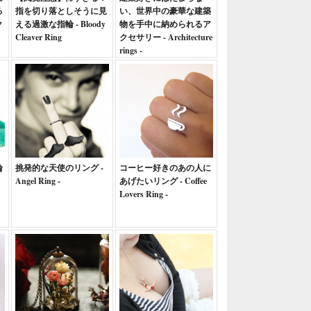
る
指を切り落としそうに見
い、世界中の豪華な建築
ク
える過激な指輪 - Bloody
物を手中に納められるア
Cleaver Ring
クセサリー - Architecture
rings -
輪
挑発的な天使のリング -
コーヒー好きのあの人に
Angel Ring -
あげたいリング - Coffee
Lovers Ring -