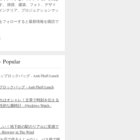
す。 雑貨、建築、フォト、デザイ
インテリア、プロジェクションマッ
をフォローすると最新情報を購読で
opular
バッグ - Anti-Theft Lunch
れはオシャレ！文章で時刻を伝える
的な腕時計 - Qlocktwo Watch -
しい！地下鉄の駅のリアルに実感で
wing in The Wind