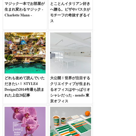
マジック一本でお部屋が
とことんイタリアン好き
生まれ変わるマジック -
へ贈る。ピザやパスタが
Charlotte Mann -
モチーフの奇抜すぎるイ
ス
どれも改めて読んでいた
大公開！世界が注目する
だきたい！ STYLE4
クリエイティブが生まれ
Designの2014年最も読ま
るオフィスはやっぱりオ
れた上位20記事
シャレだった - nendo 東
京オフィス