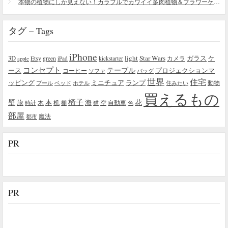
本物の植物にしか見えない！カラフルでカワイイ多肉植物＆フラワーケーキ
タグ – Tags
iPhone
light
Star Wars
ガラス
3D
Etsy
green
カメラ
ケ
iPad
kickstarter
apple
コンセプト
テーブル
プロジェクションマ
ース
コーヒー
ソファ
バッグ
世界
住宅
ッピング
ミニチュア
ランプ
プール
ベッド
ホテル
住みたい
動物
買えるもの
椅子
壁
花
本
海
旅
木
机
空
自動車
時計
棚
猫
色
部屋
魔法
都市
PR
PR