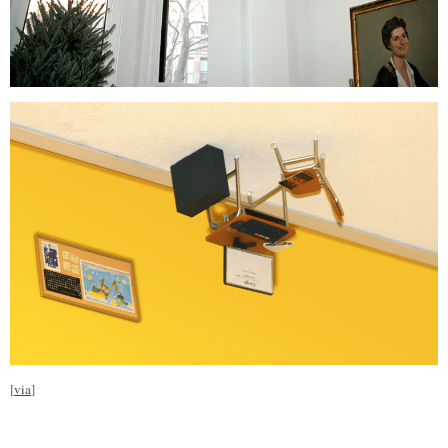
[
via
]