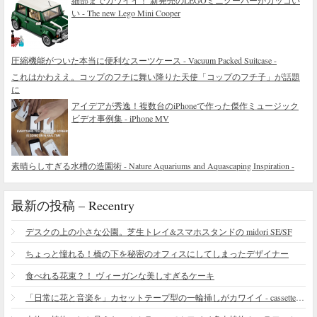
細部までカワイイ！ 新発売のLEGOミニクーパーがカッコい
い - The new Lego Mini Cooper
圧縮機能がついた本当に便利なスーツケース - Vacuum Packed Suitcase -
これはかわええ。コップのフチに舞い降りた天使「コップのフチ子」が話題
に
アイデアが秀逸！複数台のiPhoneで作った傑作ミュージック
ビデオ事例集 - iPhone MV
素晴らしすぎる水槽の造園術 - Nature Aquariums and Aquascaping Inspiration -
最新の投稿 – Recentry
デスクの上の小さな公園。芝生トレイ&スマホスタンドの midori SE/SF
ちょっと憧れる！橋の下を秘密のオフィスにしてしまったデザイナー
食べれる花束？！ ヴィーガンな美しすぎるケーキ
「日常に花と音楽を」カセットテープ型の一輪挿しがカワイイ - cassette vase