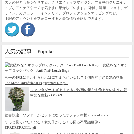
大人の好奇心をシゲキする、クリエイティブマガジン。世界中のクリエイテ
ィブなアイデアやモノを気ままに紹介しています。 雑貨、建築、フォト、デ
ザイン、ガジェット、インテリア、プロジェクションマッピングなど。
下記のアカウントをフォローすると最新情報を購読できます。
人気の記事 – Popular
食欲をなくすジ
ップロックバッグ - Anti-Theft Lunch Bags -
相手の趣味に合わせられれば成功まちがいなし？！個性的すぎる婚約指輪 -
The Most Untraditional Engagement Rings -
ファンタジーすぎる！まるで映画の舞台を作るかのような芸
術的な盆栽 - OCOZE
読書快適！ソファーがセットになったオシャレ本棚 - Lese+Lebe -
ずっと見ていたくなる！女の子がくるくる回る不思議画像 -
RRRRRRRROLL_gif -