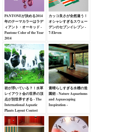
PANTONEが決める2014
カッコ良さが全然違う！
年のテーマカラーはラデ
オシャレすぎるスウェー
ィアント・オーキッド -
デンのセブンイレブン -
Pantone Color of the Year
7-Eleven
2014
岩が浮いている？！水草
素晴らしすぎる水槽の造
レイアウト会の世界の頂
園術 - Nature Aquariums
点が別世界すぎる - The
and Aquascaping
International Aquatic
Inspiration -
Plants Layout Contest
2012 -