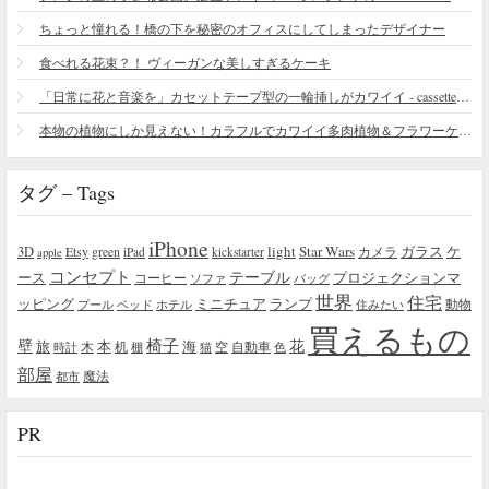
ちょっと憧れる！橋の下を秘密のオフィスにしてしまったデザイナー
食べれる花束？！ ヴィーガンな美しすぎるケーキ
「日常に花と音楽を」カセットテープ型の一輪挿しがカワイイ - cassette vase
本物の植物にしか見えない！カラフルでカワイイ多肉植物＆フラワーケーキ
タグ – Tags
iPhone
light
Star Wars
ガラス
3D
Etsy
green
カメラ
ケ
iPad
kickstarter
apple
コンセプト
テーブル
プロジェクションマ
ース
コーヒー
ソファ
バッグ
世界
住宅
ッピング
ミニチュア
ランプ
プール
ベッド
ホテル
住みたい
動物
買えるもの
椅子
壁
花
本
海
旅
木
机
空
自動車
時計
棚
猫
色
部屋
魔法
都市
PR