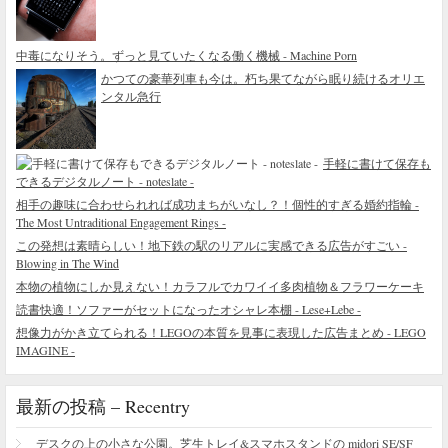
中毒になりそう。ずっと見ていたくなる働く機械 - Machine Porn
かつての豪華列車も今は。朽ち果てながら眠り続けるオリエ
ンタル急行
手軽に書けて保存も
できるデジタルノート - noteslate -
相手の趣味に合わせられれば成功まちがいなし？！個性的すぎる婚約指輪 -
The Most Untraditional Engagement Rings -
この発想は素晴らしい！地下鉄の駅のリアルに実感できる広告がすごい -
Blowing in The Wind
本物の植物にしか見えない！カラフルでカワイイ多肉植物＆フラワーケーキ
読書快適！ソファーがセットになったオシャレ本棚 - Lese+Lebe -
想像力がかき立てられる！LEGOの本質を見事に表現した広告まとめ - LEGO
IMAGINE -
最新の投稿 – Recentry
デスクの上の小さな公園。芝生トレイ&スマホスタンドの midori SE/SF