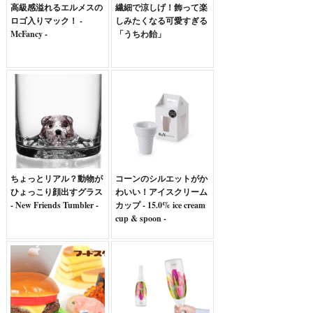
高級感溢れるエルメスの
繊細で涼しげ！飾って楽
ロゴ入りマック！ -
しみたくなる可愛すぎる
McFancy -
「うちわ飴」
ちょっとリアル？動物が
コーンのシルエットがか
ひょっこり顔出すグラス
わいい！アイスクリーム
- New Friends Tumbler -
カップ - 15.0% ice cream
cup & spoon -