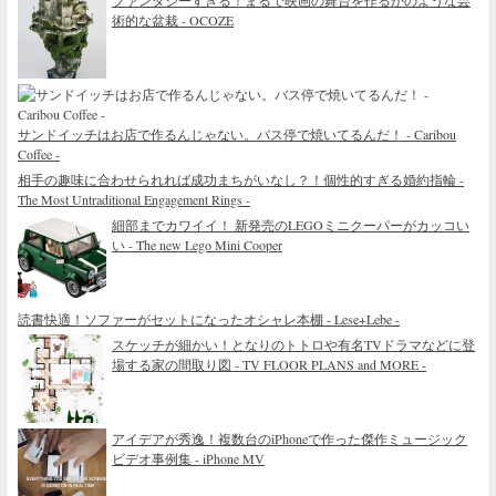
ファンタジーすぎる！まるで映画の舞台を作るかのような芸
術的な盆栽 - OCOZE
サンドイッチはお店で作るんじゃない。バス停で焼いてるんだ！ - Caribou
Coffee -
相手の趣味に合わせられれば成功まちがいなし？！個性的すぎる婚約指輪 -
The Most Untraditional Engagement Rings -
細部までカワイイ！ 新発売のLEGOミニクーパーがカッコい
い - The new Lego Mini Cooper
読書快適！ソファーがセットになったオシャレ本棚 - Lese+Lebe -
スケッチが細かい！となりのトトロや有名TVドラマなどに登
場する家の間取り図 - TV FLOOR PLANS and MORE -
アイデアが秀逸！複数台のiPhoneで作った傑作ミュージック
ビデオ事例集 - iPhone MV