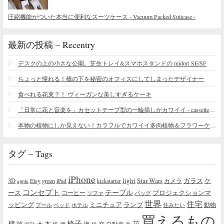
圧縮機能がついた本当に便利なスーツケース - Vacuum Packed Suitcase -
最新の投稿 – Recentry
デスクの上の小さな公園。芝生トレイ&スマホスタンドの midori SE/SF
ちょっと憧れる！橋の下を秘密のオフィスにしてしまったデザイナー
食べれる花束？！ ヴィーガンな美しすぎるケーキ
「日常に花と音楽を」カセットテープ型の一輪挿しがカワイイ - cassette vase
本物の植物にしか見えない！カラフルでカワイイ多肉植物＆フラワーケーキ
タグ – Tags
iPhone
light
Star Wars
ガラス
3D
Etsy
green
カメラ
ケ
iPad
kickstarter
apple
コンセプト
テーブル
プロジェクションマ
ース
コーヒー
ソファ
バッグ
世界
住宅
ッピング
ミニチュア
ランプ
プール
ベッド
ホテル
住みたい
動物
買えるもの
椅子
壁
花