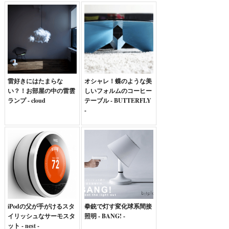
雷好きにはたまらな
オシャレ！蝶のような美
い？！お部屋の中の雷雲
しいフォルムのコーヒー
ランプ - cloud
テーブル - BUTTERFLY
-
iPodの父が手がけるスタ
拳銃で灯す変化球系間接
イリッシュなサーモスタ
照明 - BANG! -
ット - nest -