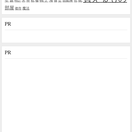
本
海
旅
木
机
空
自動車
時計
棚
猫
色
部屋
魔法
都市
PR
PR