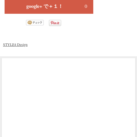
google+ で＋１！
0
STYLE4 Design