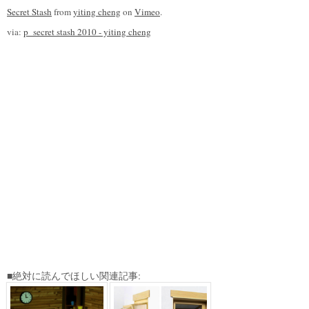
Secret Stash
from
yiting cheng
on
Vimeo
.
via:
p_secret stash 2010 - yiting cheng
■絶対に読んでほしい関連記事: