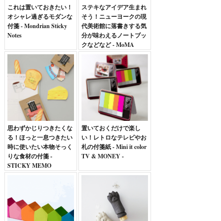
これは置いておきたい！
ステキなアイデア生まれ
オシャレ過ぎるモダンな
そう！ニューヨークの現
付箋 - Mondrian Sticky
代美術館に落書きする気
Notes
分が味わえるノートブッ
クなどなど - MoMA
GALLERY Walls
NOTEBOOK
思わずかじりつきたくな
置いておくだけで楽し
る！ほっと一息つきたい
い！レトロなテレビやお
時に使いたい本物そっく
札の付箋紙 - Mini it color
りな食材の付箋 -
TV & MONEY -
STICKY MEMO
DELICA