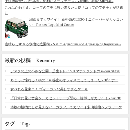
圧縮機能がついた本当に便利なスーツケース - Vacuum Packed Suitcase -
これはかわええ。コップのフチに舞い降りた天使「コップのフチ子」が話題
に
細部までカワイイ！ 新発売のLEGOミニクーパーがカッコい
い - The new Lego Mini Cooper
素晴らしすぎる水槽の造園術 - Nature Aquariums and Aquascaping Inspiration -
最新の投稿 – Recentry
デスクの上の小さな公園。芝生トレイ&スマホスタンドの midori SE/SF
ちょっと憧れる！橋の下を秘密のオフィスにしてしまったデザイナー
食べれる花束？！ ヴィーガンな美しすぎるケーキ
「日常に花と音楽を」カセットテープ型の一輪挿しがカワイイ - cassette vase
本物の植物にしか見えない！カラフルでカワイイ多肉植物＆フラワーケーキ
タグ – Tags