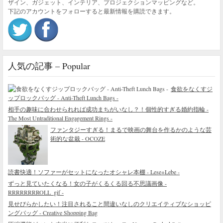
ザイン、ガジェット、インテリア、プロジェクションマッピングなど。
下記のアカウントをフォローすると最新情報を購読できます。
人気の記事 – Popular
食欲をなくすジ
ップロックバッグ - Anti-Theft Lunch Bags -
相手の趣味に合わせられれば成功まちがいなし？！個性的すぎる婚約指輪 -
The Most Untraditional Engagement Rings -
ファンタジーすぎる！まるで映画の舞台を作るかのような芸
術的な盆栽 - OCOZE
読書快適！ソファーがセットになったオシャレ本棚 - Lese+Lebe -
ずっと見ていたくなる！女の子がくるくる回る不思議画像 -
RRRRRRRROLL_gif -
見せびらかしたい！注目されること間違いなしのクリエイティブなショッピ
ングバッグ - Creative Shopping Bag