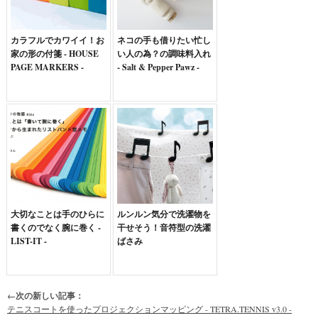
カラフルでカワイイ！お
ネコの手も借りたい忙し
家の形の付箋 - HOUSE
い人の為？の調味料入れ
PAGE MARKERS -
- Salt & Pepper Pawz -
大切なことは手のひらに
ルンルン気分で洗濯物を
書くのでなく腕に巻く -
干せそう！音符型の洗濯
LIST-IT -
ばさみ
←次の新しい記事：
テニスコートを使ったプロジェクションマッピング - TETRA.TENNIS v3.0 -