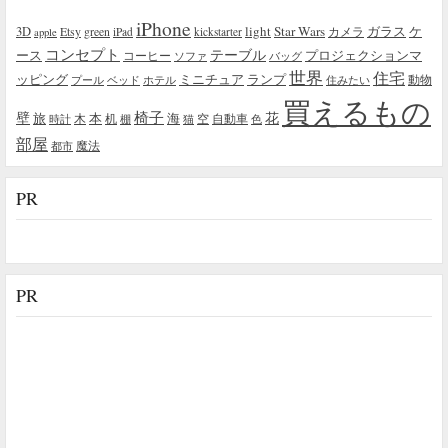
iPhone
light
Star Wars
ガラス
3D
Etsy
green
カメラ
ケ
iPad
kickstarter
apple
コンセプト
テーブル
プロジェクションマ
ース
コーヒー
ソファ
バッグ
世界
住宅
ッピング
ミニチュア
ランプ
プール
ベッド
ホテル
住みたい
動物
買えるもの
椅子
壁
花
本
海
旅
木
机
空
自動車
時計
棚
猫
色
部屋
魔法
都市
PR
PR