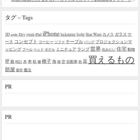
タグ – Tags
iPhone
light
Star Wars
ガラス
3D
Etsy
green
カメラ
ケ
iPad
kickstarter
apple
コンセプト
テーブル
プロジェクションマ
ース
コーヒー
ソファ
バッグ
世界
住宅
ッピング
ミニチュア
ランプ
プール
ベッド
ホテル
住みたい
動物
買えるもの
椅子
壁
花
本
海
旅
木
机
空
自動車
時計
棚
猫
色
部屋
魔法
都市
PR
PR