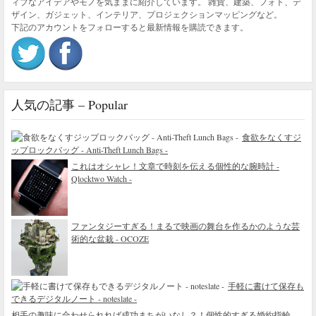
ィブなアイデアやモノを気ままに紹介しています。 雑貨、建築、フォト、デ
ザイン、ガジェット、インテリア、プロジェクションマッピングなど。
下記のアカウントをフォローすると最新情報を購読できます。
人気の記事 – Popular
食欲をなくすジ
ップロックバッグ - Anti-Theft Lunch Bags -
これはオシャレ！文章で時刻を伝える個性的な腕時計 -
Qlocktwo Watch -
ファンタジーすぎる！まるで映画の舞台を作るかのような芸
術的な盆栽 - OCOZE
手軽に書けて保存も
できるデジタルノート - noteslate -
相手の趣味に合わせられれば成功まちがいなし？！個性的すぎる婚約指輪 -