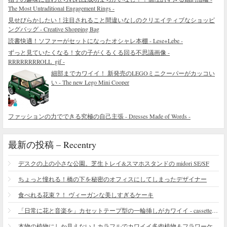
The Most Untraditional Engagement Rings -
見せびらかしたい！注目されること間違いなしのクリエイティブなショッピ
ングバッグ - Creative Shopping Bag
読書快適！ソファーがセットになったオシャレ本棚 - Lese+Lebe -
ずっと見ていたくなる！女の子がくるくる回る不思議画像 -
RRRRRRRROLL_gif -
細部までカワイイ！ 新発売のLEGOミニクーパーがカッコい
い - The new Lego Mini Cooper
ファッションの力でできる究極の自己主張 - Dresses Made of Words -
最新の投稿 – Recentry
デスクの上の小さな公園。芝生トレイ&スマホスタンドの midori SE/SF
ちょっと憧れる！橋の下を秘密のオフィスにしてしまったデザイナー
食べれる花束？！ ヴィーガンな美しすぎるケーキ
「日常に花と音楽を」カセットテープ型の一輪挿しがカワイイ - cassette vase
本物の植物にしか見えない！カラフルでカワイイ多肉植物＆フラワーケーキ