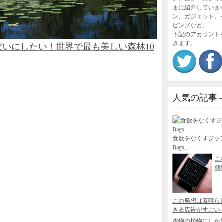
まに紹介していま
ン、ガジェット、
ピングなど。
下記のアカウント
きます。
いにしたい！世界で最も美しい森林10
人気の記事 – P
食欲をなくすジップロック
Bags -
こ
個性
この発想は素晴ら
きる広告がすごい - Blo
本物の植物にしか