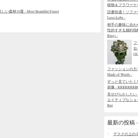
植物＆フラワーケ
- Most Beautiful Forest
読書快適！ソファ
Lese+Lebe -
相手の趣味に合わ
性的すぎる婚約指輪 - The
Rings -
フ
台
O
ファッションの力でで
Made of Words -
ずっと見ていたく
画像 - RRRRRRRROL
見せびらかしたい
エイティブなショッピング
Bag
最新の投稿 – R