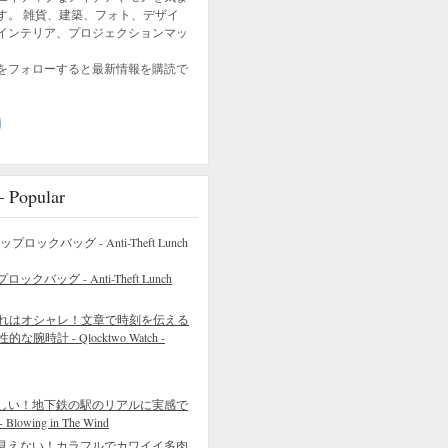
す。 雑貨、建築、フォト、デザイ
インテリア、プロジェクションマッ
をフォローすると最新情報を購読で
opular
バッグ - Anti-Theft Lunch
れはオシャレ！文章で時刻を伝える
的な腕時計 - Qlocktwo Watch -
しい！地下鉄の駅のリアルに実感で
wing in The Wind
見えない！カラフルでカワイイ多肉