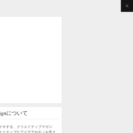
esignについて
ゲキする、クリエイティブマガジ
エイティブなアイデアやモノを気ま