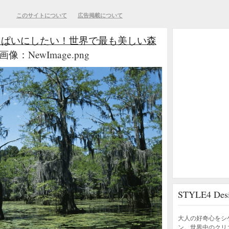
このサイトについて
広告掲載について
っぱいにしたい！世界で最も美しい森
像：NewImage.png
STYLE4 D
大人の好奇心をシ
ン。世界中のクリ