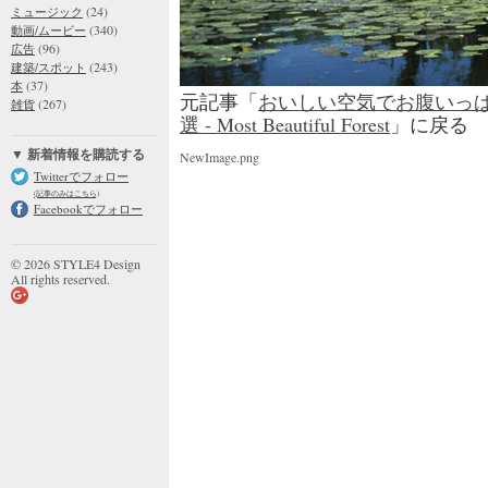
(24)
ミュージック
(340)
動画/ムービー
(96)
広告
(243)
建築/スポット
(37)
本
元記事「
おいしい空気でお腹いっぱ
(267)
雑貨
選 - Most Beautiful Forest
」に戻る
▼ 新着情報を購読する
NewImage.png
Twitterでフォロー
(記事のみはこちら)
Facebookでフォロー
© 2026 STYLE4 Design
All rights reserved.