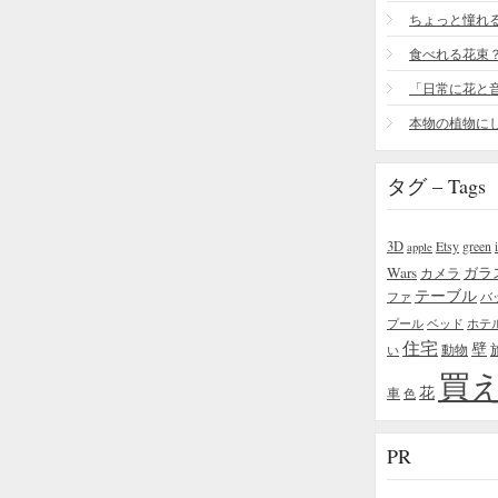
食べれる花束
タグ – Tags
3D
Etsy
green
apple
Wars
ガラ
カメラ
テーブル
ファ
バ
プール
ベッド
ホテ
住宅
壁
い
動物
買
花
車
色
PR