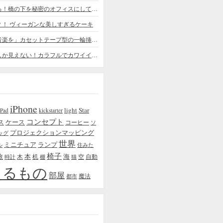
ちょっと憧れる！橋の下を秘密のオフィスにしてしまったデザイナー
？！ ヴィーガンな美しすぎるケーキ
「日常に花と音楽を」カセットテープ型の一輪挿しがカワイイ - cassette vase
本物の植物にしか見えない！カラフルでカワイイ多肉植物＆フラワーケーキ
iPhone
light
Star
iPad
kickstarter
コンセプト
ス
ケース
コーヒー
ソ
プロジェクションマッピング
ッグ
世界
ミニチュア
ランプ
ル
住みた
椅子
本
海
旅
木
机
空
自動
時計
棚
猫
えるもの
部屋
魔法
都市