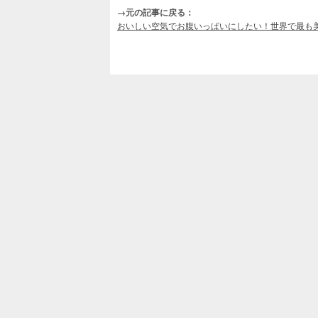
→元の記事に戻る：
おいしい空気でお腹いっぱいにしたい！世界で最も美しい森林10選 