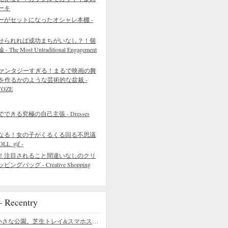
ーキ
ーがセットになったオシャレ本棚 -
せられれば成功まちがいなし？！個
 Most Untraditional Engagement
ァンタジーすぎる！まるで映画の舞
を作るかのような芸術的な盆栽 -
COZE
きる究極の自己主張 - Dresses
なる！女の子がくるくる回る不思議
L_gif -
！注目されること間違いなしのクリ
バッグ - Creative Shopping
ecentry
デスクの上の小さな公園。芝生トレイ&スマホスタンドの midori SE/SF