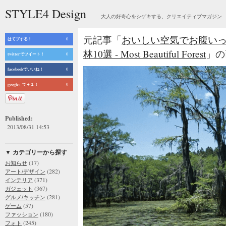
STYLE4 Design
大人の好奇心をシゲキする、クリエイティブマガジン
元記事「
おいしい空気でお腹い
はてブする！
0
林10選 - Most Beautiful Forest
」の画
twitterでツイート！
0
facebookでいいね！
0
google+ で＋１！
0
Published:
2013/08/31 14:53
▼ カテゴリーから探す
(17)
お知らせ
(282)
アート/デザイン
(371)
インテリア
(367)
ガジェット
(281)
グルメ/キッチン
(57)
ゲーム
(180)
ファッション
(245)
フォト