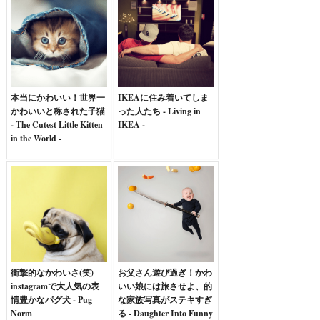
本当にかわいい！世界一
IKEAに住み着いてしま
かわいいと称された子猫
った人たち - Living in
- The Cutest Little Kitten
IKEA -
in the World -
衝撃的なかわいさ(笑)
お父さん遊び過ぎ！かわ
instagramで大人気の表
いい娘には旅させよ、的
情豊かなパグ犬 - Pug
な家族写真がステキすぎ
Norm
る - Daughter Into Funny