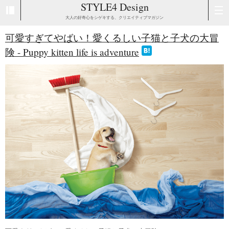
STYLE4 Design
大人の好奇心をシゲキする、クリエイティブマガジン
可愛すぎてやばい！愛くるしい子猫と子犬の大冒
険 - Puppy kitten life is adventure