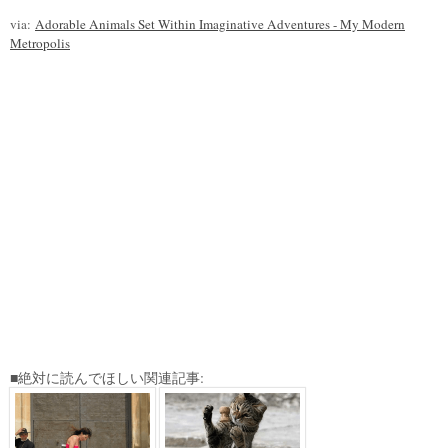
via:
Adorable Animals Set Within Imaginative Adventures - My Modern
Metropolis
■絶対に読んでほしい関連記事: