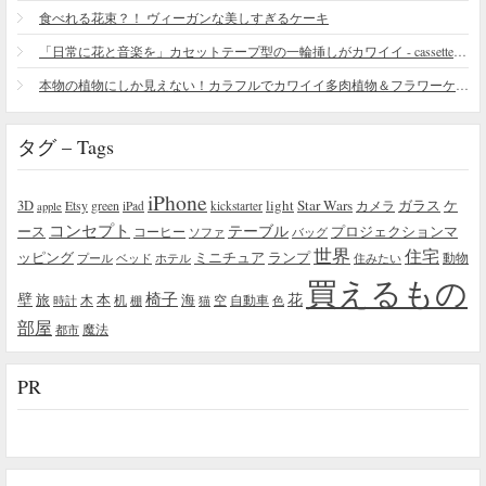
食べれる花束？！ ヴィーガンな美しすぎるケーキ
「日常に花と音楽を」カセットテープ型の一輪挿しがカワイイ - cassette vase
本物の植物にしか見えない！カラフルでカワイイ多肉植物＆フラワーケーキ
タグ – Tags
iPhone
light
Star Wars
ガラス
3D
Etsy
green
カメラ
ケ
iPad
kickstarter
apple
コンセプト
テーブル
プロジェクションマ
ース
コーヒー
ソファ
バッグ
世界
住宅
ッピング
ミニチュア
ランプ
プール
ベッド
ホテル
住みたい
動物
買えるもの
椅子
壁
花
本
海
旅
木
机
空
自動車
時計
棚
猫
色
部屋
魔法
都市
PR