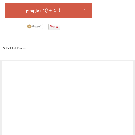
google+ で＋１！
4
STYLE4 Design