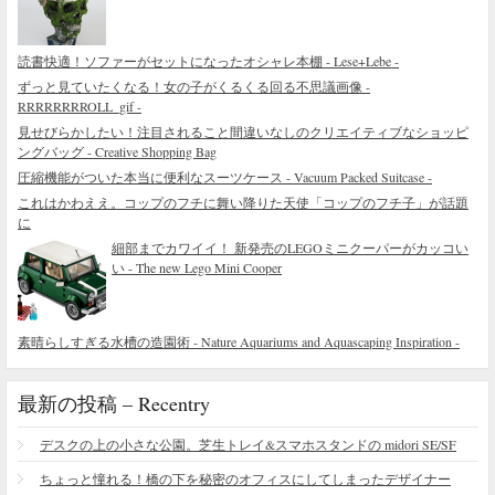
読書快適！ソファーがセットになったオシャレ本棚 - Lese+Lebe -
ずっと見ていたくなる！女の子がくるくる回る不思議画像 -
RRRRRRRROLL_gif -
見せびらかしたい！注目されること間違いなしのクリエイティブなショッピ
ングバッグ - Creative Shopping Bag
圧縮機能がついた本当に便利なスーツケース - Vacuum Packed Suitcase -
これはかわええ。コップのフチに舞い降りた天使「コップのフチ子」が話題
に
細部までカワイイ！ 新発売のLEGOミニクーパーがカッコい
い - The new Lego Mini Cooper
素晴らしすぎる水槽の造園術 - Nature Aquariums and Aquascaping Inspiration -
最新の投稿 – Recentry
デスクの上の小さな公園。芝生トレイ&スマホスタンドの midori SE/SF
ちょっと憧れる！橋の下を秘密のオフィスにしてしまったデザイナー