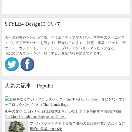
STYLE4 Designについて
大人の好奇心をシゲキする、クリエイティブマガジン。世界中のクリエイテ
ィブなアイデアやモノを気ままに紹介しています。 雑貨、建築、フォト、デ
ザイン、ガジェット、インテリア、プロジェクションマッピングなど。
下記のアカウントをフォローすると最新情報を購読できます。
人気の記事 – Popular
食欲をなくすジ
ップロックバッグ - Anti-Theft Lunch Bags -
相手の趣味に合わせられれば成功まちがいなし？！個性的すぎる婚約指輪 -
The Most Untraditional Engagement Rings -
ファンタジーすぎる！まるで映画の舞台を作るかのような芸
術的な盆栽 - OCOZE