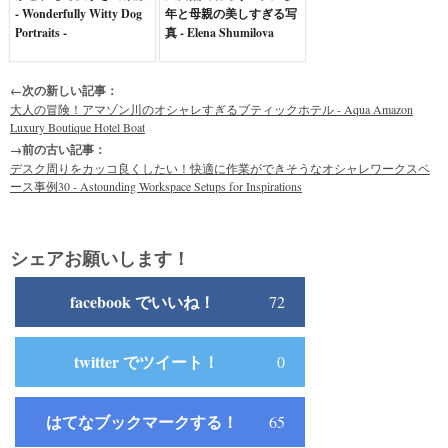
- Wonderfully Witty Dog
年と母親の美しすぎる写
Portraits -
真 - Elena Shumilova
←次の新しい記事：
大人の冒険！アマゾン川のオシャレすぎるブティックホテル - Aqua Amazon
Luxury Boutique Hotel Boat
→前の古い記事：
デスク周りをカッコ良くしたい！快適に作業ができそうなオシャレワークスペ
ース事例30 - Astounding Workspace Setups for Inspirations
シェアお願いします！
facebook でいいね！
72
twitter でツイート！
0
はてなブックマークする！
65