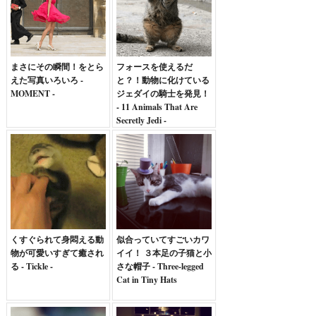
まさにその瞬間！をとら
フォースを使えるだ
えた写真いろいろ -
と？！動物に化けている
MOMENT -
ジェダイの騎士を発見！
- 11 Animals That Are
Secretly Jedi -
くすぐられて身悶える動
似合っていてすごいカワ
物が可愛いすぎて癒され
イイ！ ３本足の子猫と小
る - Tickle -
さな帽子 - Three-legged
Cat in Tiny Hats