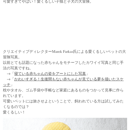
可愛すぎてやばい！愛くるしい子猫と子犬の大冒険。
クリエイティブディレクターMarek Farkas氏による愛くるしいペットの大
冒険写真。
以前とても話題になった赤ちゃんをモチーフしたカワイイ写真と同じ手
法の写真ですね。
→「
寝ている赤ちゃんの姿をアートにした写真
」
→「
かわいすぎる！生後間もない赤ちゃんが見ている夢を描いたスケ
ッチ
」
枕やタオル、ゴム手袋や手帳など家庭にあるものをつかって見事に作ら
れています。
可愛いペットには旅させよということで、飼われている方は試してみた
くなるのでは？
愛くるしい！