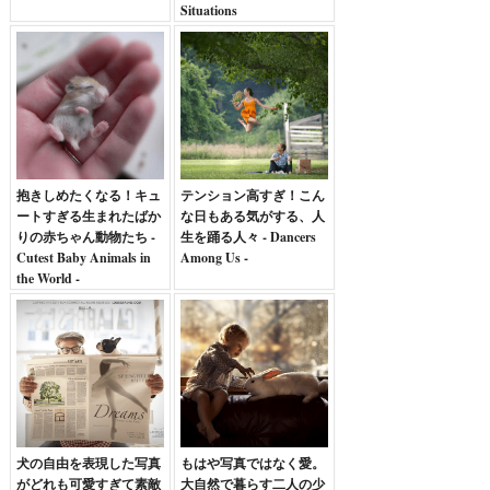
Situations
抱きしめたくなる！キュ
テンション高すぎ！こん
ートすぎる生まれたばか
な日もある気がする、人
りの赤ちゃん動物たち -
生を踊る人々 - Dancers
Cutest Baby Animals in
Among Us -
the World -
犬の自由を表現した写真
もはや写真ではなく愛。
がどれも可愛すぎて素敵
大自然で暮らす二人の少