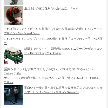
血だらけの家に住みたいあなたに – Blood -
これは美味しそう！ビールを丸裸にして魅力を最大限に表現したパッケージ
デザイン - Meet Naked Beer -
これはかわええ。コップのフチに舞い降りた天使「コップのフチ子」が話題
に
細部までカワイイ！ 新発売のLEGOミニクーパーがカッコい
い - The new Lego Mini Cooper
サンドイッチはお店で作るんじゃない。バス停で焼いてるんだ！ - Caribou
Coffee -
面白い！一歩も外へ出ずに世界を縦横無尽なプロジェクショ
ンマッピング - Video for Willow's 'Sweater' -