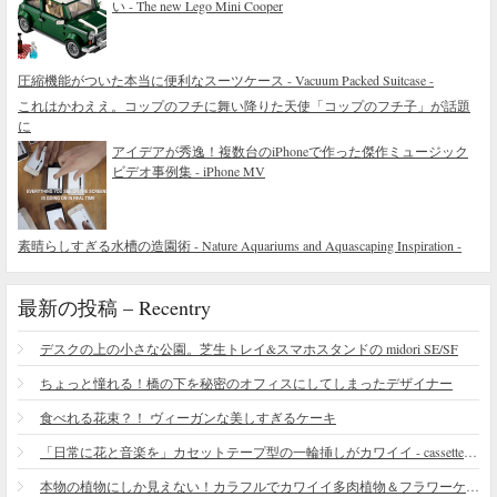
い - The new Lego Mini Cooper
圧縮機能がついた本当に便利なスーツケース - Vacuum Packed Suitcase -
これはかわええ。コップのフチに舞い降りた天使「コップのフチ子」が話題
に
アイデアが秀逸！複数台のiPhoneで作った傑作ミュージック
ビデオ事例集 - iPhone MV
素晴らしすぎる水槽の造園術 - Nature Aquariums and Aquascaping Inspiration -
最新の投稿 – Recentry
デスクの上の小さな公園。芝生トレイ&スマホスタンドの midori SE/SF
ちょっと憧れる！橋の下を秘密のオフィスにしてしまったデザイナー
食べれる花束？！ ヴィーガンな美しすぎるケーキ
「日常に花と音楽を」カセットテープ型の一輪挿しがカワイイ - cassette vase
本物の植物にしか見えない！カラフルでカワイイ多肉植物＆フラワーケーキ