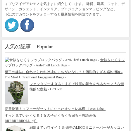
ィブなアイデアやモノを気ままに紹介しています。 雑貨、建築、フォト、デ
ザイン、ガジェット、インテリア、プロジェクションマッピングなど。
下記のアカウントをフォローすると最新情報を購読できます。
人気の記事 – Popular
食欲をなくすジ
ップロックバッグ - Anti-Theft Lunch Bags -
相手の趣味に合わせられれば成功まちがいなし？！個性的すぎる婚約指輪 -
The Most Untraditional Engagement Rings -
ファンタジーすぎる！まるで映画の舞台を作るかのような芸
術的な盆栽 - OCOZE
読書快適！ソファーがセットになったオシャレ本棚 - Lese+Lebe -
ずっと見ていたくなる！女の子がくるくる回る不思議画像 -
RRRRRRRROLL_gif -
細部までカワイイ！ 新発売のLEGOミニクーパーがカッコい