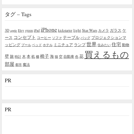
タグ – Tags
iPhone
light
Star Wars
ガラス
3D
Etsy
green
カメラ
ケ
iPad
kickstarter
apple
コンセプト
テーブル
プロジェクションマ
ース
コーヒー
ソファ
バッグ
世界
住宅
ッピング
ミニチュア
ランプ
プール
ベッド
ホテル
住みたい
動物
買えるもの
椅子
壁
花
本
海
旅
木
机
空
自動車
時計
棚
猫
色
部屋
魔法
都市
PR
PR