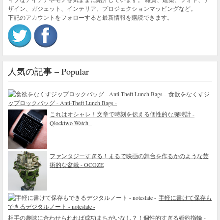
ザイン、ガジェット、インテリア、プロジェクションマッピングなど。
下記のアカウントをフォローすると最新情報を購読できます。
人気の記事 – Popular
食欲をなくすジ
ップロックバッグ - Anti-Theft Lunch Bags -
これはオシャレ！文章で時刻を伝える個性的な腕時計 -
Qlocktwo Watch -
ファンタジーすぎる！まるで映画の舞台を作るかのような芸
術的な盆栽 - OCOZE
手軽に書けて保存も
できるデジタルノート - noteslate -
相手の趣味に合わせられれば成功まちがいなし？！個性的すぎる婚約指輪 -