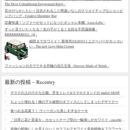
The Most Untraditional Engagement Rings -
見せびらかしたい！注目されること間違いなしのクリエイティブなショッピ
ングバッグ - Creative Shopping Bag
読書快適！ソファーがセットになったオシャレ本棚 - Lese+Lebe -
ずっと見ていたくなる！女の子がくるくる回る不思議画像 -
RRRRRRRROLL_gif -
細部までカワイイ！ 新発売のLEGOミニクーパーがカッコい
い - The new Lego Mini Cooper
ファッションの力でできる究極の自己主張 - Dresses Made of Words -
最新の投稿 – Recentry
デスクの上の小さな公園。芝生トレイ&スマホスタンドの midori SE/SF
ちょっと憧れる！橋の下を秘密のオフィスにしてしまったデザイナー
食べれる花束？！ ヴィーガンな美しすぎるケーキ
「日常に花と音楽を」カセットテープ型の一輪挿しがカワイイ - cassette vase
本物の植物にしか見えない！カラフルでカワイイ多肉植物＆フラワーケーキ