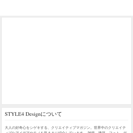
STYLE4 Designについて
大人の好奇心をシゲキする、クリエイティブマガジン。世界中のクリエイテ
ィブなアイデアやモノを気ままに紹介しています。 雑貨、建築、フォト、デ