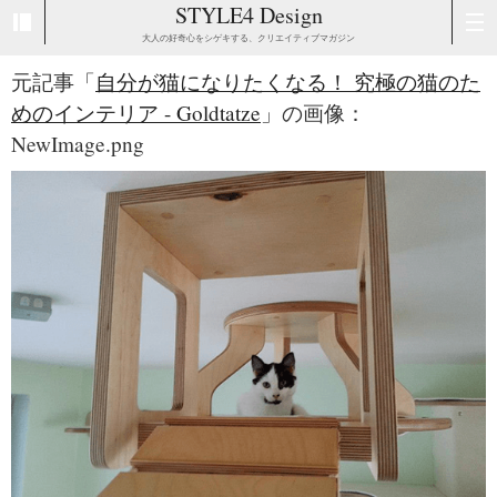
STYLE4 Design
大人の好奇心をシゲキする、クリエイティブマガジン
元記事「
自分が猫になりたくなる！ 究極の猫のた
めのインテリア - Goldtatze
」の画像：
NewImage.png