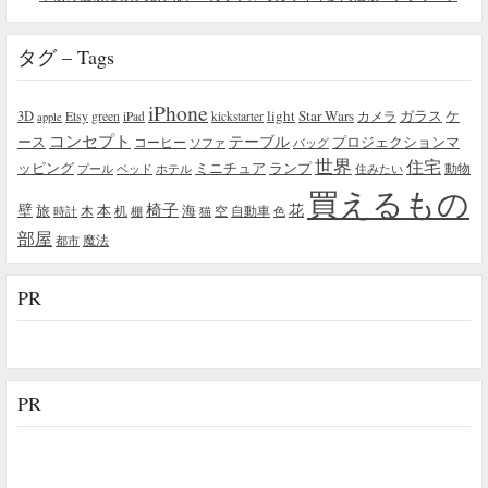
タグ – Tags
iPhone
light
Star Wars
ガラス
3D
Etsy
green
カメラ
ケ
iPad
kickstarter
apple
コンセプト
テーブル
プロジェクションマ
ース
コーヒー
ソファ
バッグ
世界
住宅
ッピング
ミニチュア
ランプ
プール
ベッド
ホテル
住みたい
動物
買えるもの
椅子
壁
花
本
海
旅
木
机
空
自動車
時計
棚
猫
色
部屋
魔法
都市
PR
PR