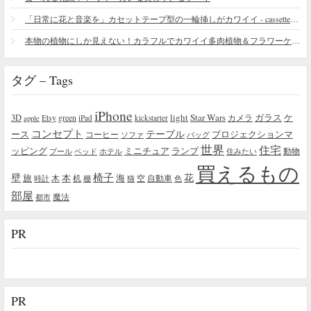
「日常に花と音楽を」カセットテープ型の一輪挿しがカワイイ - cassette vase
本物の植物にしか見えない！カラフルでカワイイ多肉植物＆フラワーケーキ
タグ – Tags
iPhone
light
Star Wars
ガラス
3D
Etsy
green
カメラ
ケ
iPad
kickstarter
apple
コンセプト
テーブル
プロジェクションマ
ース
コーヒー
ソファ
バッグ
世界
住宅
ッピング
ミニチュア
ランプ
プール
ベッド
ホテル
住みたい
動物
買えるもの
椅子
壁
花
本
海
旅
木
机
空
自動車
時計
棚
猫
色
部屋
魔法
都市
PR
PR