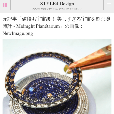
STYLE4 Design
大人の好奇心をシゲキする、クリエイティブマガジン
元記事「
値段も宇宙級！ 美しすぎる宇宙を刻む腕
時計 - Midnight Planétarium
」の画像：
NewImage.png