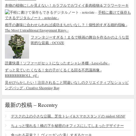
本物の植物にしか見えない！カラフルでカワイイ多肉植物＆フラワーケーキ
手軽に書けて保存も
できるデジタルノート - noteslate -
相手の趣味に合わせられれば成功まちがいなし？！個性的すぎる婚約指輪 -
The Most Untraditional Engagement Rings -
ファンタジーすぎる！まるで映画の舞台を作るかのような芸
術的な盆栽 - OCOZE
読書快適！ソファーがセットになったオシャレ本棚 - Lese+Lebe -
ずっと見ていたくなる！女の子がくるくる回る不思議画像 -
RRRRRRRROLL_gif -
見せびらかしたい！注目されること間違いなしのクリエイティブなショッピ
ングバッグ - Creative Shopping Bag
最新の投稿 – Recentry
デスクの上の小さな公園。芝生トレイ&スマホスタンドの midori SE/SF
ちょっと憧れる！橋の下を秘密のオフィスにしてしまったデザイナー
食べれる花束？！ ヴィーガンな美しすぎるケーキ