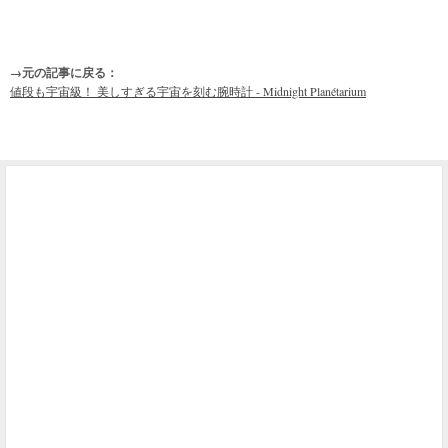
→元の記事に戻る：
値段も宇宙級！ 美しすぎる宇宙を刻む腕時計 - Midnight Planétarium