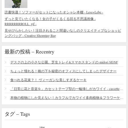
読書快適！ソファーがセットになったオシャレ本棚 - Lese+Lebe -
ずっと見ていたくなる！女の子がくるくる回る不思議画像 -
RRRRRRRROLL_gif -
見せびらかしたい！注目されること間違いなしのクリエイティブなショッピ
ングバッグ - Creative Shopping Bag
最新の投稿 – Recentry
デスクの上の小さな公園。芝生トレイ&スマホスタンドの midori SE/SF
ちょっと憧れる！橋の下を秘密のオフィスにしてしまったデザイナー
食べれる花束？！ ヴィーガンな美しすぎるケーキ
「日常に花と音楽を」カセットテープ型の一輪挿しがカワイイ - cassette vase
本物の植物にしか見えない！カラフルでカワイイ多肉植物＆フラワーケーキ
タグ – Tags