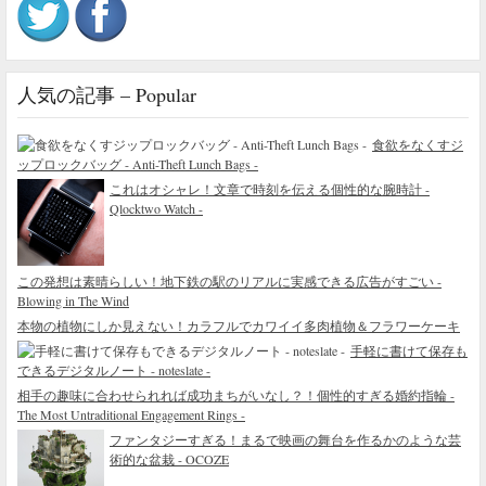
人気の記事 – Popular
食欲をなくすジ
ップロックバッグ - Anti-Theft Lunch Bags -
これはオシャレ！文章で時刻を伝える個性的な腕時計 -
Qlocktwo Watch -
この発想は素晴らしい！地下鉄の駅のリアルに実感できる広告がすごい -
Blowing in The Wind
本物の植物にしか見えない！カラフルでカワイイ多肉植物＆フラワーケーキ
手軽に書けて保存も
できるデジタルノート - noteslate -
相手の趣味に合わせられれば成功まちがいなし？！個性的すぎる婚約指輪 -
The Most Untraditional Engagement Rings -
ファンタジーすぎる！まるで映画の舞台を作るかのような芸
術的な盆栽 - OCOZE