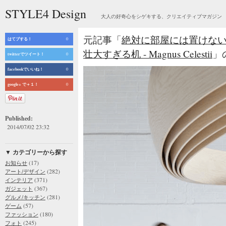
STYLE4 Design
大人の好奇心をシゲキする、クリエイティブマガジン
元記事「
絶対に部屋には置けな
はてブする！
0
壮大すぎる机 - Magnus Celestii
」の
twitterでツイート！
0
facebookでいいね！
0
google+ で＋１！
0
Published:
2014/07/02 23:32
▼ カテゴリーから探す
(17)
お知らせ
(282)
アート/デザイン
(371)
インテリア
(367)
ガジェット
(281)
グルメ/キッチン
(57)
ゲーム
(180)
ファッション
(245)
フォト