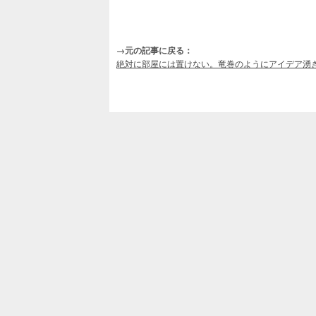
→元の記事に戻る：
絶対に部屋には置けない。竜巻のようにアイデア湧きそうな壮大