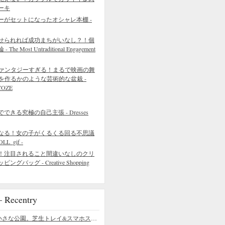
ーキ
ーがセットになったオシャレ本棚 -
せられれば成功まちがいなし？！個
 Most Untraditional Engagement
ァンタジーすぎる！まるで映画の舞
を作るかのような芸術的な盆栽 -
COZE
きる究極の自己主張 - Dresses
なる！女の子がくるくる回る不思議
L_gif -
！注目されること間違いなしのクリ
バッグ - Creative Shopping
ecentry
デスクの上の小さな公園。芝生トレイ&スマホスタンドの midori SE/SF