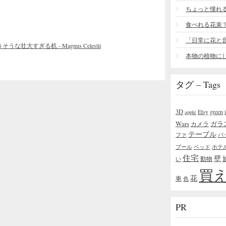
食べれる花束
すぎる机 - Magnus Celestii
タグ – Tags
3D
Etsy
green
apple
Wars
ガラ
カメラ
テーブル
ファ
バ
プール
ベッド
ホテ
住宅
壁
い
動物
買
花
車
色
PR