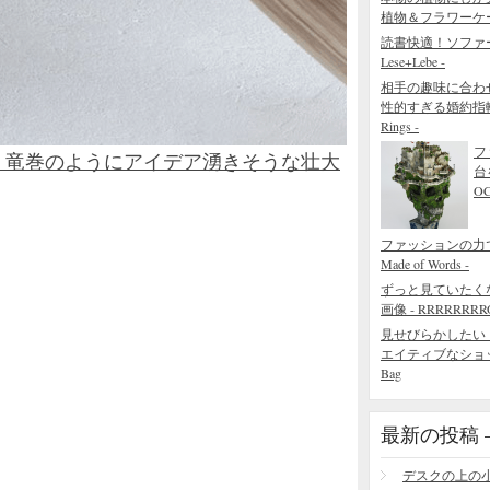
植物＆フラワーケ
読書快適！ソファ
Lese+Lebe -
相手の趣味に合わ
性的すぎる婚約指輪 - The
Rings -
フ
。竜巻のようにアイデア湧きそうな壮大
台
O
ファッションの力でで
Made of Words -
ずっと見ていたく
画像 - RRRRRRRROL
見せびらかしたい
エイティブなショッピング
Bag
最新の投稿 – R