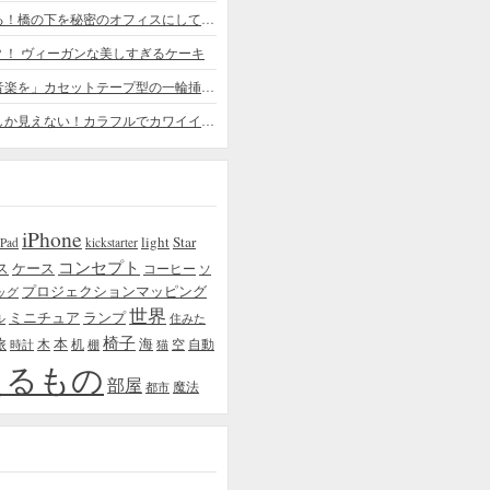
ちょっと憧れる！橋の下を秘密のオフィスにしてしまったデザイナー
？！ ヴィーガンな美しすぎるケーキ
「日常に花と音楽を」カセットテープ型の一輪挿しがカワイイ - cassette vase
本物の植物にしか見えない！カラフルでカワイイ多肉植物＆フラワーケーキ
iPhone
light
Star
iPad
kickstarter
コンセプト
ス
ケース
コーヒー
ソ
プロジェクションマッピング
ッグ
世界
ミニチュア
ランプ
ル
住みた
椅子
本
海
旅
木
机
空
自動
時計
棚
猫
えるもの
部屋
魔法
都市