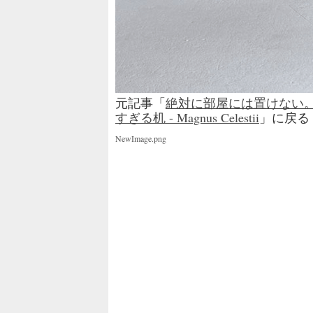
元記事「
絶対に部屋には置けない
すぎる机 - Magnus Celestii
」に戻る
NewImage.png