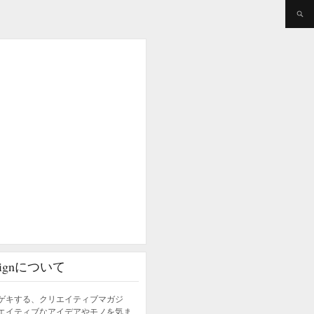
esignについて
ゲキする、クリエイティブマガジ
エイティブなアイデアやモノを気ま