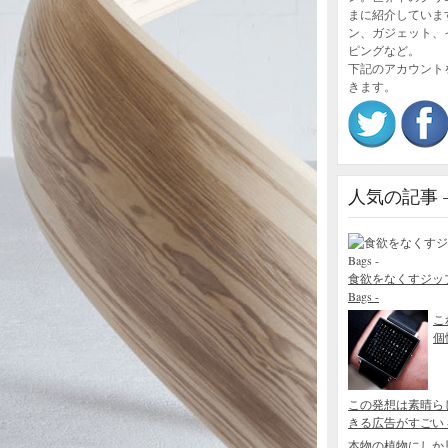
まに紹介していま
ン、ガジェット、
ピングなど。
下記のアカウント
きます。
人気の記事 – P
食欲をなくすジップロック
Bags -
こ
個性
この発想は素晴ら
きる広告がすごい - Blo
本物の植物にしか