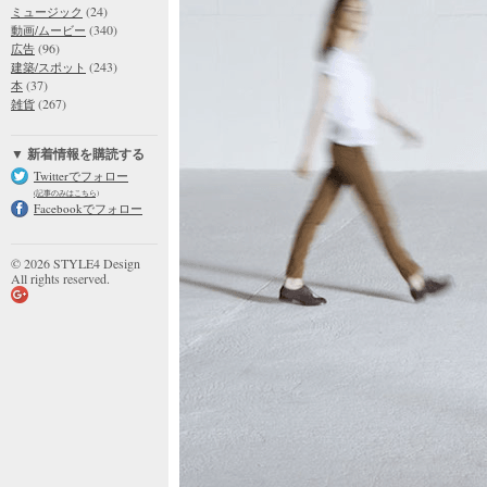
(24)
ミュージック
(340)
動画/ムービー
(96)
広告
(243)
建築/スポット
(37)
本
(267)
雑貨
▼ 新着情報を購読する
Twitterでフォロー
(記事のみはこちら)
Facebookでフォロー
© 2026 STYLE4 Design
All rights reserved.