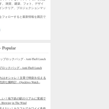
す。 雑貨、建築、フォト、デザイ
インテリア、プロジェクションマッ
をフォローすると最新情報を購読で
opular
バッグ - Anti-Theft Lunch
れはオシャレ！文章で時刻を伝える
的な腕時計 - Qlocktwo Watch -
しい！地下鉄の駅のリアルに実感で
wing in The Wind
見えない！カラフルでカワイイ多肉