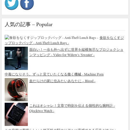
人気の記事 – Popular
食欲をなくすジ
ップロックバッグ - Anti-Theft Lunch Bags -
面白い！一歩も外へ出ずに世界を縦横無尽なプロジェクショ
ンマッピング - Video for Willow's 'Sweater' -
中毒になりそう。ずっと見ていたくなる働く機械 - Machine Porn
血だらけの家に住みたいあなたに – Blood -
これはオシャレ！文章で時刻を伝える個性的な腕時計 -
Qlocktwo Watch -