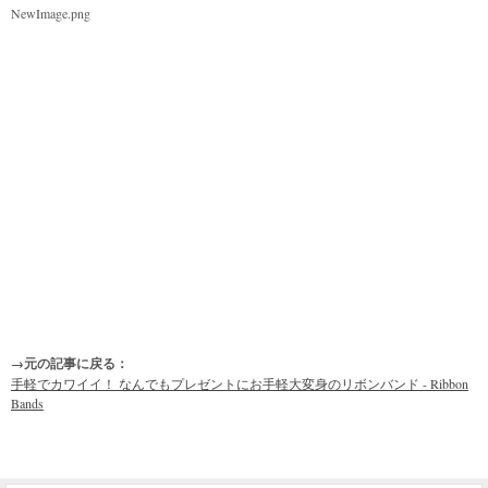
NewImage.png
→元の記事に戻る：
手軽でカワイイ！ なんでもプレゼントにお手軽大変身のリボンバンド - Ribbon
Bands