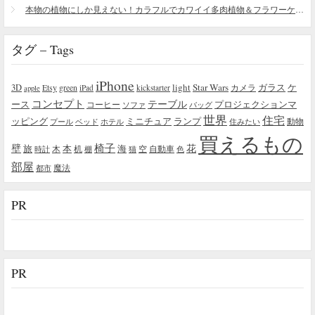
本物の植物にしか見えない！カラフルでカワイイ多肉植物＆フラワーケーキ
タグ – Tags
iPhone
light
Star Wars
ガラス
3D
Etsy
green
カメラ
ケ
iPad
kickstarter
apple
コンセプト
テーブル
プロジェクションマ
ース
コーヒー
ソファ
バッグ
世界
住宅
ッピング
ミニチュア
ランプ
プール
ベッド
ホテル
住みたい
動物
買えるもの
椅子
壁
花
本
海
旅
木
机
空
自動車
時計
棚
猫
色
部屋
魔法
都市
PR
PR