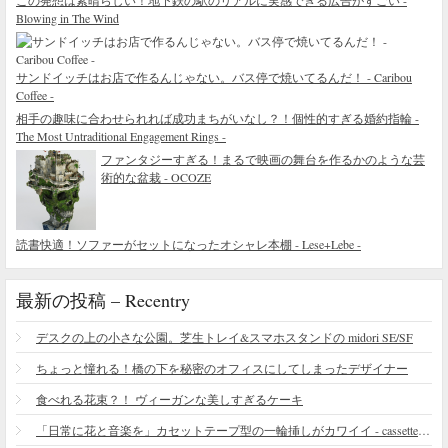
この発想は素晴らしい！地下鉄の駅のリアルに実感できる広告がすごい -
Blowing in The Wind
サンドイッチはお店で作るんじゃない。バス停で焼いてるんだ！ - Caribou
Coffee -
相手の趣味に合わせられれば成功まちがいなし？！個性的すぎる婚約指輪 -
The Most Untraditional Engagement Rings -
ファンタジーすぎる！まるで映画の舞台を作るかのような芸
術的な盆栽 - OCOZE
読書快適！ソファーがセットになったオシャレ本棚 - Lese+Lebe -
最新の投稿 – Recentry
デスクの上の小さな公園。芝生トレイ&スマホスタンドの midori SE/SF
ちょっと憧れる！橋の下を秘密のオフィスにしてしまったデザイナー
食べれる花束？！ ヴィーガンな美しすぎるケーキ
「日常に花と音楽を」カセットテープ型の一輪挿しがカワイイ - cassette vase