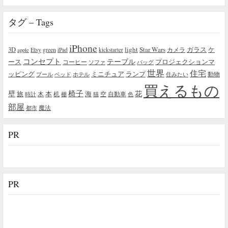
タグ – Tags
iPhone
light
Star Wars
ガラス
3D
Etsy
green
カメラ
ケ
iPad
kickstarter
apple
コンセプト
テーブル
プロジェクションマ
ース
コーヒー
ソファ
バッグ
世界
住宅
ッピング
ミニチュア
ランプ
プール
ベッド
ホテル
住みたい
動物
買えるもの
椅子
壁
花
本
海
旅
木
机
空
自動車
時計
棚
猫
色
部屋
魔法
都市
PR
PR