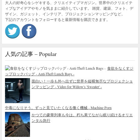
大人の好奇心をシゲキする、クリエイティブマガジン。世界中のクリエイテ
ィブなアイデアやモノを気ままに紹介しています。 雑貨、建築、フォト、デ
ザイン、ガジェット、インテリア、プロジェクションマッピングなど。
下記のアカウントをフォローすると最新情報を購読できます。
人気の記事 – Popular
食欲をなくすジ
ップロックバッグ - Anti-Theft Lunch Bags -
面白い！一歩も外へ出ずに世界を縦横無尽なプロジェクショ
ンマッピング - Video for Willow's 'Sweater' -
中毒になりそう。ずっと見ていたくなる働く機械 - Machine Porn
かつての豪華列車も今は。朽ち果てながら眠り続けるオリエ
ンタル急行