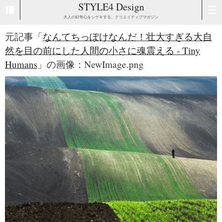
STYLE4 Design
大人の好奇心をシゲキする、クリエイティブマガジン
元記事「
なんてちっぽけなんだ！壮大すぎる大自
然を目の前にした人間の小さに魂震える - Tiny
Humans
」の画像：NewImage.png