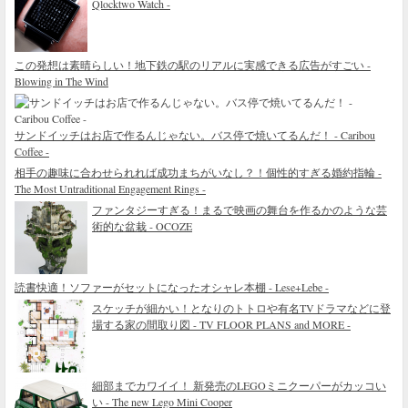
Qlocktwo Watch -
この発想は素晴らしい！地下鉄の駅のリアルに実感できる広告がすごい -
Blowing in The Wind
サンドイッチはお店で作るんじゃない。バス停で焼いてるんだ！ - Caribou
Coffee -
相手の趣味に合わせられれば成功まちがいなし？！個性的すぎる婚約指輪 -
The Most Untraditional Engagement Rings -
ファンタジーすぎる！まるで映画の舞台を作るかのような芸
術的な盆栽 - OCOZE
読書快適！ソファーがセットになったオシャレ本棚 - Lese+Lebe -
スケッチが細かい！となりのトトロや有名TVドラマなどに登
場する家の間取り図 - TV FLOOR PLANS and MORE -
細部までカワイイ！ 新発売のLEGOミニクーパーがカッコい
い - The new Lego Mini Cooper