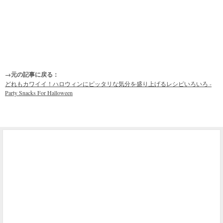
→元の記事に戻る：
どれもカワイイ！ハロウィンにピッタリな気分を盛り上げるレシピいろいろ -
Party Snacks For Halloween