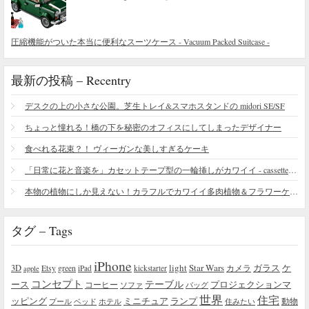
圧縮機能がついた本当に便利なスーツケース - Vacuum Packed Suitcase -
最新の投稿 – Recentry
デスクの上の小さな公園。芝生トレイ&スマホスタンドの midori SE/SF
ちょっと憧れる！橋の下を秘密のオフィスにしてしまったデザイナー
食べれる花束？！ ヴィーガンな美しすぎるケーキ
「日常に花と音楽を」カセットテープ型の一輪挿しがカワイイ - cassette vase
本物の植物にしか見えない！カラフルでカワイイ多肉植物＆フラワーケーキ
タグ – Tags
iPhone
light
Star Wars
ガラス
3D
Etsy
green
カメラ
ケ
iPad
kickstarter
apple
コンセプト
テーブル
プロジェクションマ
ース
コーヒー
ソファ
バッグ
世界
住宅
ッピング
ミニチュア
ランプ
プール
ベッド
ホテル
住みたい
動物