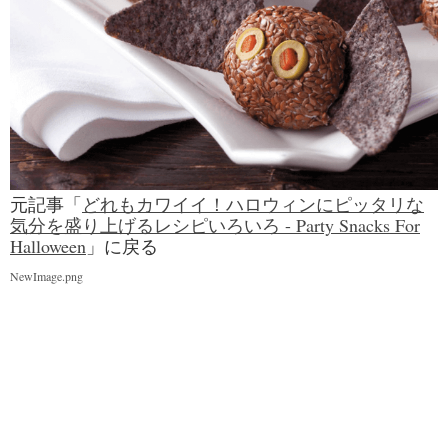
元記事「
どれもカワイイ！ハロウィンにピッタリな
気分を盛り上げるレシピいろいろ - Party Snacks For
Halloween
」に戻る
NewImage.png