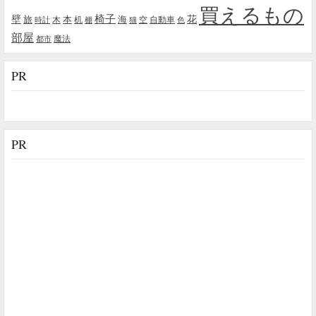
買えるもの
椅子
壁
花
本
海
旅
木
机
空
自動車
時計
棚
猫
色
部屋
魔法
都市
PR
PR