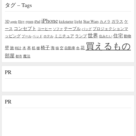
タグ – Tags
iPhone
light
Star Wars
ガラス
3D
Etsy
green
カメラ
ケ
iPad
kickstarter
apple
コンセプト
テーブル
プロジェクションマ
ース
コーヒー
ソファ
バッグ
世界
住宅
ッピング
ミニチュア
ランプ
プール
ベッド
ホテル
住みたい
動物
買えるもの
椅子
壁
花
本
海
旅
木
机
空
自動車
時計
棚
猫
色
部屋
魔法
都市
PR
PR