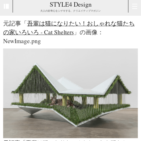
STYLE4 Design
大人の好奇心をシゲキする、クリエイティブマガジン
元記事「
吾輩は猫になりたい！おしゃれな猫たち
の家いろいろ - Cat Shelters
」の画像：
NewImage.png