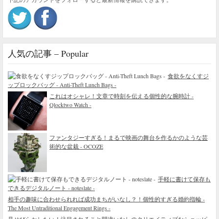
人気の記事 – Popular
食欲をなくすジ
ップロックバッグ - Anti-Theft Lunch Bags -
これはオシャレ！文章で時刻を伝える個性的な腕時計 -
Qlocktwo Watch -
ファンタジーすぎる！まるで映画の舞台を作るかのような芸
術的な盆栽 - OCOZE
手軽に書けて保存も
できるデジタルノート - noteslate -
相手の趣味に合わせられれば成功まちがいなし？！個性的すぎる婚約指輪 -
The Most Untraditional Engagement Rings -