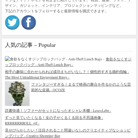
ザイン、ガジェット、インテリア、プロジェクションマッピングなど。
下記のアカウントをフォローすると最新情報を購読できます。
人気の記事 – Popular
食欲をなくすジ
ップロックバッグ - Anti-Theft Lunch Bags -
相手の趣味に合わせられれば成功まちがいなし？！個性的すぎる婚約指輪 -
The Most Untraditional Engagement Rings -
ファンタジーすぎる！まるで映画の舞台を作るかのような芸
術的な盆栽 - OCOZE
読書快適！ソファーがセットになったオシャレ本棚 - Lese+Lebe -
ずっと見ていたくなる！女の子がくるくる回る不思議画像 -
RRRRRRRROLL_gif -
見せびらかしたい！注目されること間違いなしのクリエイティブなショッピ
ングバッグ - Creative Shopping Bag