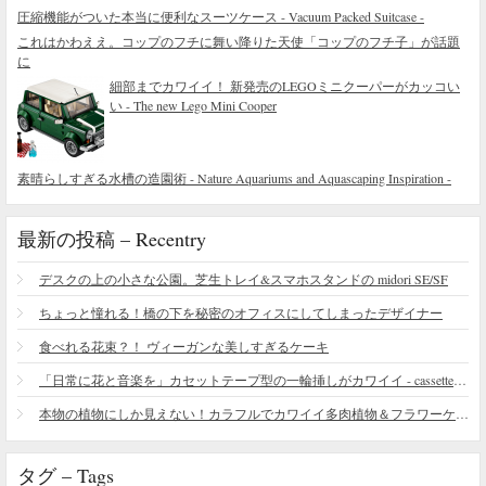
圧縮機能がついた本当に便利なスーツケース - Vacuum Packed Suitcase -
これはかわええ。コップのフチに舞い降りた天使「コップのフチ子」が話題
に
細部までカワイイ！ 新発売のLEGOミニクーパーがカッコい
い - The new Lego Mini Cooper
素晴らしすぎる水槽の造園術 - Nature Aquariums and Aquascaping Inspiration -
最新の投稿 – Recentry
デスクの上の小さな公園。芝生トレイ&スマホスタンドの midori SE/SF
ちょっと憧れる！橋の下を秘密のオフィスにしてしまったデザイナー
食べれる花束？！ ヴィーガンな美しすぎるケーキ
「日常に花と音楽を」カセットテープ型の一輪挿しがカワイイ - cassette vase
本物の植物にしか見えない！カラフルでカワイイ多肉植物＆フラワーケーキ
タグ – Tags