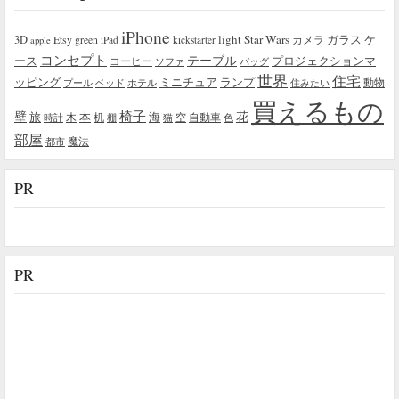
iPhone
light
Star Wars
ガラス
3D
Etsy
green
カメラ
ケ
iPad
kickstarter
apple
コンセプト
テーブル
プロジェクションマ
ース
コーヒー
ソファ
バッグ
世界
住宅
ッピング
ミニチュア
ランプ
プール
ベッド
ホテル
住みたい
動物
買えるもの
椅子
壁
花
本
海
旅
木
机
空
自動車
時計
棚
猫
色
部屋
魔法
都市
PR
PR