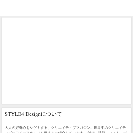
STYLE4 Designについて
大人の好奇心をシゲキする、クリエイティブマガジン。世界中のクリエイテ
ィブなアイデアやモノを気ままに紹介しています。 雑貨、建築、フォト、デ