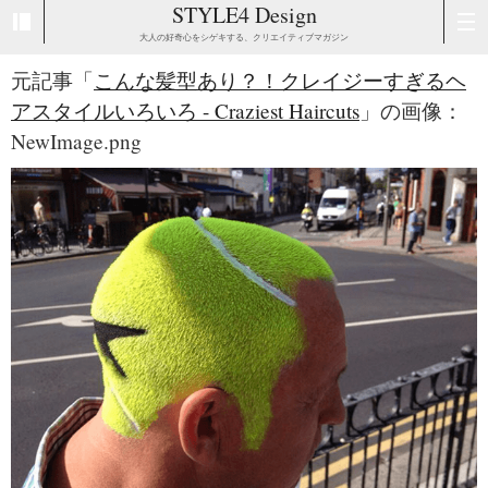
STYLE4 Design
大人の好奇心をシゲキする、クリエイティブマガジン
元記事「
こんな髪型あり？！クレイジーすぎるヘ
アスタイルいろいろ - Craziest Haircuts
」の画像：
NewImage.png