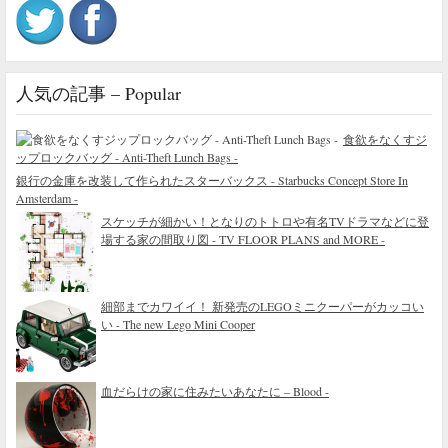
人気の記事 – Popular
食欲をなくすジ
ップロックバッグ - Anti-Theft Lunch Bags -
銀行の金庫を改装して作られたスターバックス - Starbucks Concept Store In
Amsterdam -
スケッチが細かい！となりのトトロや有名TVドラマなどに登
場する家の間取り図 - TV FLOOR PLANS and MORE -
細部までカワイイ！ 新発売のLEGOミニクーパーがカッコい
い - The new Lego Mini Cooper
血だらけの家に住みたいあなたに – Blood -