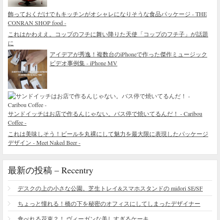
飾っておくだけでもキッチンがオシャレになりそうな食品パッケージ - THE
CONRAN SHOP food -
これはかわええ。コップのフチに舞い降りた天使「コップのフチ子」が話題
に
アイデアが秀逸！複数台のiPhoneで作った傑作ミュージック
ビデオ事例集 - iPhone MV
サンドイッチはお店で作るんじゃない。バス停で焼いてるんだ！ - Caribou
Coffee -
これは美味しそう！ビールを丸裸にして魅力を最大限に表現したパッケージ
デザイン - Meet Naked Beer -
最新の投稿 – Recentry
デスクの上の小さな公園。芝生トレイ&スマホスタンドの midori SE/SF
ちょっと憧れる！橋の下を秘密のオフィスにしてしまったデザイナー
食べれる花束？！ ヴィーガンな美しすぎるケーキ