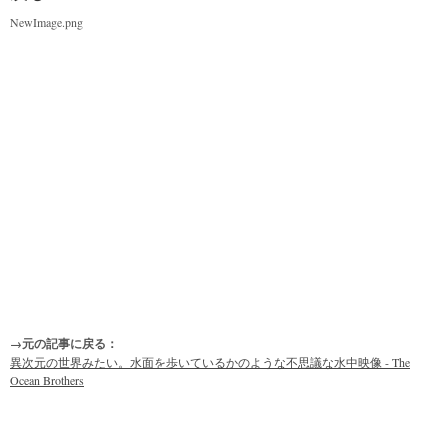
NewImage.png
→元の記事に戻る：
異次元の世界みたい。水面を歩いているかのような不思議な水中映像 - The
Ocean Brothers