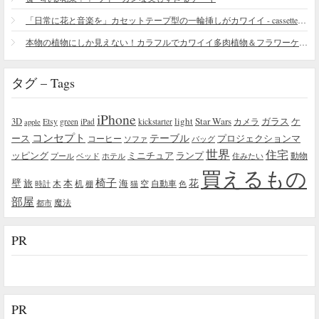
「日常に花と音楽を」カセットテープ型の一輪挿しがカワイイ - cassette vase
本物の植物にしか見えない！カラフルでカワイイ多肉植物＆フラワーケーキ
タグ – Tags
iPhone
light
Star Wars
ガラス
3D
Etsy
green
カメラ
ケ
iPad
kickstarter
apple
コンセプト
テーブル
プロジェクションマ
ース
コーヒー
ソファ
バッグ
世界
住宅
ッピング
ミニチュア
ランプ
プール
ベッド
ホテル
住みたい
動物
買えるもの
椅子
壁
花
本
海
旅
木
机
空
自動車
時計
棚
猫
色
部屋
魔法
都市
PR
PR