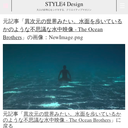
STYLE4 Design
大人の好奇心をシゲキする、クリエイティブマガジン
元記事「
異次元の世界みたい。水面を歩いている
かのような不思議な水中映像 - The Ocean
Brothers
」の画像：NewImage.png
元記事「
異次元の世界みたい。水面を歩いているか
のような不思議な水中映像 - The Ocean Brothers
」に
戻る