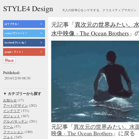
STYLE4 Design
大人の好奇心をシゲキする、クリエイティブマガジン
元記事「
異次元の世界みたい。
はてブする！
0
水中映像 - The Ocean Brothers
」の
twitterでツイート！
0
facebookでいいね！
0
google+ で＋１！
0
Published:
2014/12/30 08:30
▼ カテゴリーから探す
(17)
お知らせ
(282)
アート/デザイン
(371)
インテリア
(367)
ガジェット
(281)
グルメ/キッチン
元記事「
異次元の世界みたい。水
(57)
ゲーム
(180)
ファッション
映像 - The Ocean Brothers
」に戻る
(245)
フォト