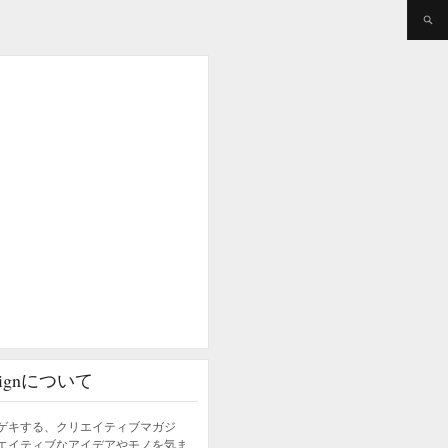
esignについて
ゲキする、クリエイティブマガジ
エイティブなアイデアやモノを気ま