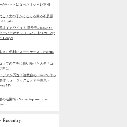
ーがセットになったオシャレ本棚 -
なる！女の子がくるくる回る不思議
L_gif -
部までカワイイ！ 新発売のLEGOミ
クーパーがカッコいい - The new Lego
ni Cooper
に便利なスーツケース - Vacuum
コップのフチに舞い降りた天使「コ
話題に
イデアが秀逸！複数台のiPhoneで作っ
傑作ミュージックビデオ事例集 -
hone MV
 - Nature Aquariums and
ion -
ecentry