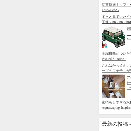
読書快適！ソファ
Lese+Lebe -
ずっと見ていたく
画像 - RRRRRRRROL
細
ニ
Mi
圧縮機能がついた本当
Packed Suitcase -
これはかわええ。
ップのフチ子」が
ア
た
iP
素晴らしすぎる水槽の造園術
Aquascaping Inspirat
最新の投稿 – R