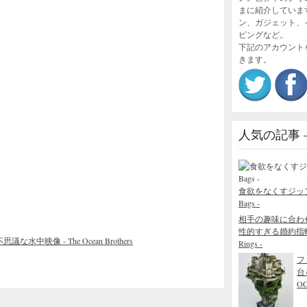
まに紹介していま
ン、ガジェット、
ピングなど。
下記のアカウント
きます。
人気の記事 – P
食欲をなくすジップロック
Bags -
相手の趣味に合わ
性的すぎる婚約指輪 - The
像 - The Ocean Brothers
Rings -
フ
台
O