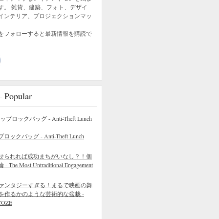
す。 雑貨、建築、フォト、デザイ
インテリア、プロジェクションマッ
をフォローすると最新情報を購読で
opular
バッグ - Anti-Theft Lunch
せられれば成功まちがいなし？！個
 Most Untraditional Engagement
ァンタジーすぎる！まるで映画の舞
を作るかのような芸術的な盆栽 -
COZE