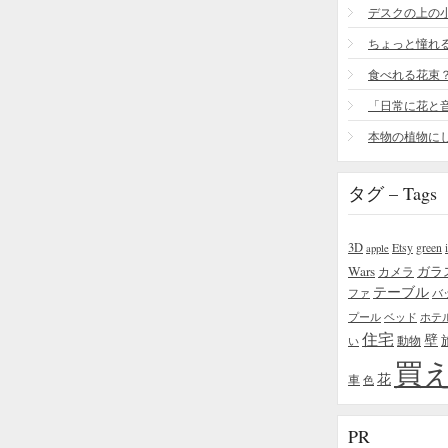
食べれる花束
タグ – Tags
3D
Etsy
green
apple
Wars
ガラ
カメラ
テーブル
ファ
バ
プール
ベッド
ホテ
住宅
壁
い
動物
買
花
車
色
PR