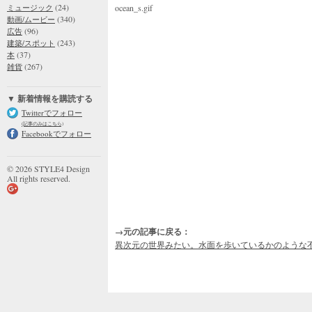
(24)
ミュージック
ocean_s.gif
(340)
動画/ムービー
(96)
広告
(243)
建築/スポット
(37)
本
(267)
雑貨
▼ 新着情報を購読する
Twitterでフォロー
(記事のみはこちら)
Facebookでフォロー
© 2026 STYLE4 Design
All rights reserved.
→元の記事に戻る：
異次元の世界みたい。水面を歩いているかのような不思議な水中映