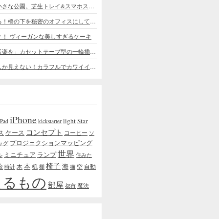
デスクの上の小さな公園。芝生トレイ&スマホスタンドの midori SE/SF
ちょっと憧れる！橋の下を秘密のオフィスにしてしまったデザイナー
？！ ヴィーガンな美しすぎるケーキ
「日常に花と音楽を」カセットテープ型の一輪挿しがカワイイ - cassette vase
本物の植物にしか見えない！カラフルでカワイイ多肉植物＆フラワーケーキ
iPhone
light
Star
iPad
kickstarter
コンセプト
ス
ケース
コーヒー
ソ
プロジェクションマッピング
ッグ
世界
ミニチュア
ランプ
ル
住みた
椅子
本
海
旅
木
机
空
自動
時計
棚
猫
えるもの
部屋
魔法
都市