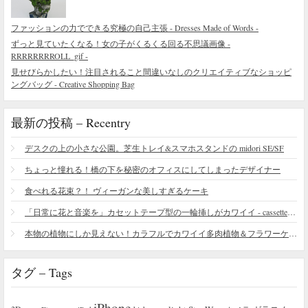
ファッションの力でできる究極の自己主張 - Dresses Made of Words -
ずっと見ていたくなる！女の子がくるくる回る不思議画像 -
RRRRRRRROLL_gif -
見せびらかしたい！注目されること間違いなしのクリエイティブなショッピ
ングバッグ - Creative Shopping Bag
最新の投稿 – Recentry
デスクの上の小さな公園。芝生トレイ&スマホスタンドの midori SE/SF
ちょっと憧れる！橋の下を秘密のオフィスにしてしまったデザイナー
食べれる花束？！ ヴィーガンな美しすぎるケーキ
「日常に花と音楽を」カセットテープ型の一輪挿しがカワイイ - cassette vase
本物の植物にしか見えない！カラフルでカワイイ多肉植物＆フラワーケーキ
タグ – Tags
iPhone