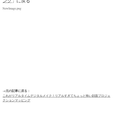
ング
」に戻る
NewImage.png
→元の記事に戻る：
これがリアルタイムデジタルメイク！リアルすぎてちょっと怖い顔面プロジェ
クションマッピング