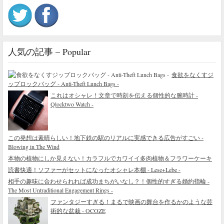
人気の記事 – Popular
食欲をなくすジ
ップロックバッグ - Anti-Theft Lunch Bags -
これはオシャレ！文章で時刻を伝える個性的な腕時計 -
Qlocktwo Watch -
この発想は素晴らしい！地下鉄の駅のリアルに実感できる広告がすごい -
Blowing in The Wind
本物の植物にしか見えない！カラフルでカワイイ多肉植物＆フラワーケーキ
読書快適！ソファーがセットになったオシャレ本棚 - Lese+Lebe -
相手の趣味に合わせられれば成功まちがいなし？！個性的すぎる婚約指輪 -
The Most Untraditional Engagement Rings -
ファンタジーすぎる！まるで映画の舞台を作るかのような芸
術的な盆栽 - OCOZE