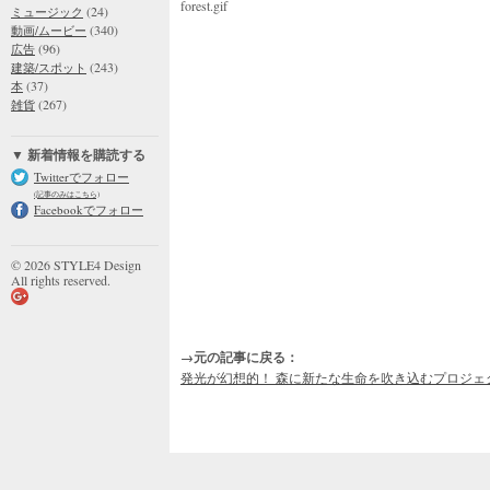
forest.gif
(24)
ミュージック
(340)
動画/ムービー
(96)
広告
(243)
建築/スポット
(37)
本
(267)
雑貨
▼ 新着情報を購読する
Twitterでフォロー
(記事のみはこちら)
Facebookでフォロー
© 2026 STYLE4 Design
All rights reserved.
→元の記事に戻る：
発光が幻想的！ 森に新たな生命を吹き込むプロジェ