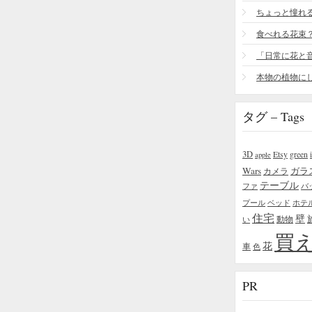
食べれる花束
タグ – Tags
3D
Etsy
green
apple
Wars
ガラ
カメラ
テーブル
ファ
バ
プール
ベッド
ホテ
住宅
壁
い
動物
買
花
車
色
PR