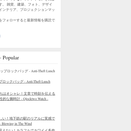
す。 雑貨、建築、フォト、デザイ
インテリア、プロジェクションマッ
をフォローすると最新情報を購読で
opular
バッグ - Anti-Theft Lunch
れはオシャレ！文章で時刻を伝える
的な腕時計 - Qlocktwo Watch -
しい！地下鉄の駅のリアルに実感で
wing in The Wind
見えない！カラフルでカワイイ多肉