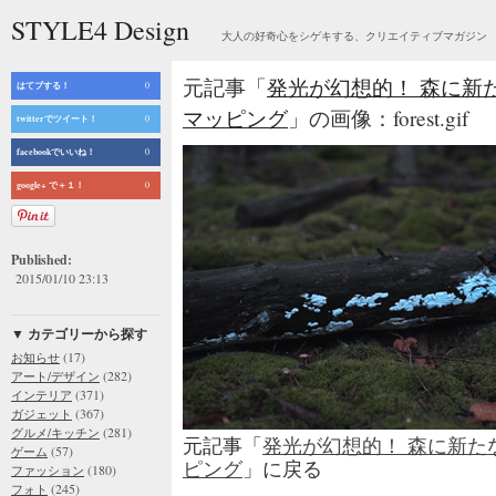
STYLE4 Design
大人の好奇心をシゲキする、クリエイティブマガジン
元記事「
発光が幻想的！ 森に新
はてブする！
0
マッピング
」の画像：forest.gif
twitterでツイート！
0
facebookでいいね！
0
google+ で＋１！
0
Published:
2015/01/10 23:13
▼ カテゴリーから探す
(17)
お知らせ
(282)
アート/デザイン
(371)
インテリア
(367)
ガジェット
(281)
グルメ/キッチン
元記事「
発光が幻想的！ 森に新た
(57)
ゲーム
ピング
」に戻る
(180)
ファッション
(245)
フォト