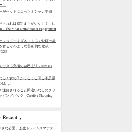
ーキ
ーがセットになったオシャレ本棚 -
せられれば成功まちがいなし？！個
 Most Untraditional Engagement
ァンタジーすぎる！まるで映画の舞
を作るかのような芸術的な盆栽 -
COZE
きる究極の自己主張 - Dresses
なる！女の子がくるくる回る不思議
L_gif -
！注目されること間違いなしのクリ
バッグ - Creative Shopping
ecentry
デスクの上の小さな公園。芝生トレイ&スマホスタンドの midori SE/SF