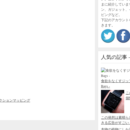
まに紹介していま
ン、ガジェット、
ピングなど。
下記のアカウント
きます。
人気の記事 – P
食欲をなくすジップロック
Bags -
こ
個性
クションマッピング
この発想は素晴ら
きる広告がすごい - Blo
本物の植物にしか