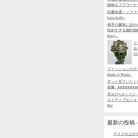
植物＆フラワーケ
読書快適！ソファ
Lese+Lebe -
相手の趣味に合わ
性的すぎる婚約指輪 - The
Rings -
フ
台
O
ファッションの力でで
Made of Words -
ずっと見ていたく
画像 - RRRRRRRROL
見せびらかしたい
エイティブなショッピング
Bag
最新の投稿 – R