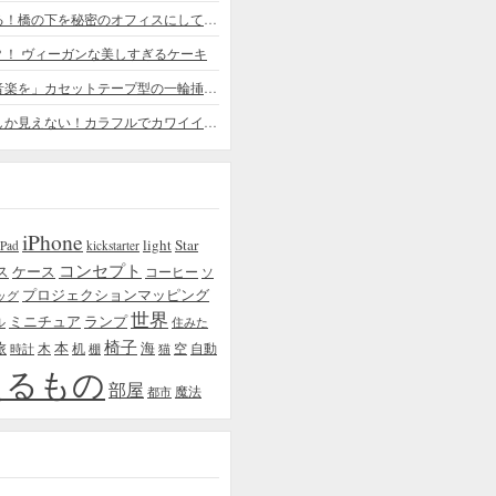
ちょっと憧れる！橋の下を秘密のオフィスにしてしまったデザイナー
？！ ヴィーガンな美しすぎるケーキ
「日常に花と音楽を」カセットテープ型の一輪挿しがカワイイ - cassette vase
本物の植物にしか見えない！カラフルでカワイイ多肉植物＆フラワーケーキ
iPhone
light
Star
iPad
kickstarter
コンセプト
ス
ケース
コーヒー
ソ
プロジェクションマッピング
ッグ
世界
ミニチュア
ランプ
ル
住みた
椅子
本
海
旅
木
机
空
自動
時計
棚
猫
えるもの
部屋
魔法
都市