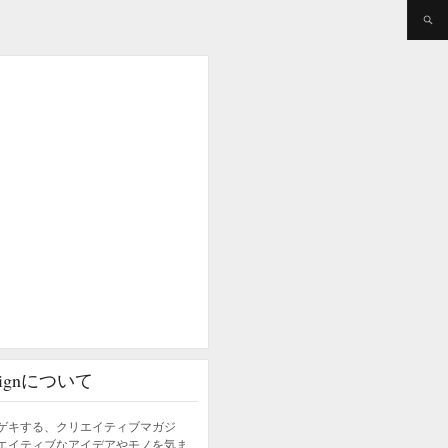
esignについて
ゲキする、クリエイティブマガジ
エイティブなアイデアやモノを気ま