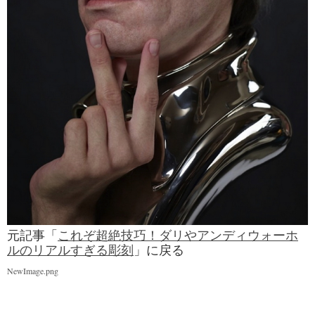
元記事「
これぞ超絶技巧！ダリやアンディウォーホ
ルのリアルすぎる彫刻
」に戻る
NewImage.png