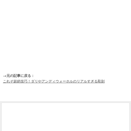
→元の記事に戻る：
これぞ超絶技巧！ダリやアンディウォーホルのリアルすぎる彫刻