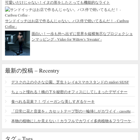
可愛いだけじゃない！イヌの形をしたとっても機能的なライト
サンドイッチはお店で作るんじゃない。バス停で焼いてるんだ！ - Caribou
Coffee -
面白い！一歩も外へ出ずに世界を縦横無尽なプロジェクショ
ンマッピング - Video for Willow's 'Sweater' -
最新の投稿 – Recentry
デスクの上の小さな公園。芝生トレイ&スマホスタンドの midori SE/SF
ちょっと憧れる！橋の下を秘密のオフィスにしてしまったデザイナー
食べれる花束？！ ヴィーガンな美しすぎるケーキ
「日常に花と音楽を」カセットテープ型の一輪挿しがカワイイ - cassette vase
本物の植物にしか見えない！カラフルでカワイイ多肉植物＆フラワーケーキ
タグ – Tags