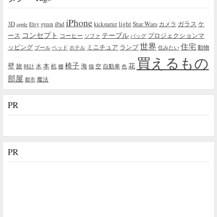
iPhone
light
Star Wars
ガラス
3D
Etsy
green
カメラ
ケ
iPad
kickstarter
apple
コンセプト
テーブル
プロジェクションマ
ース
コーヒー
ソファ
バッグ
世界
住宅
ッピング
ミニチュア
ランプ
プール
ベッド
ホテル
住みたい
動物
買えるもの
椅子
壁
花
本
海
旅
木
机
空
自動車
時計
棚
猫
色
部屋
魔法
都市
PR
PR