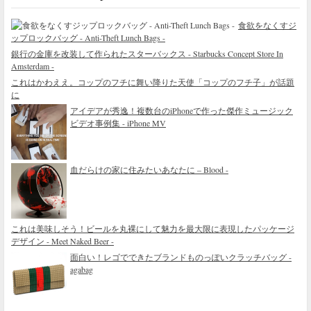
食欲をなくすジ
ップロックバッグ - Anti-Theft Lunch Bags -
銀行の金庫を改装して作られたスターバックス - Starbucks Concept Store In
Amsterdam -
これはかわええ。コップのフチに舞い降りた天使「コップのフチ子」が話題
に
アイデアが秀逸！複数台のiPhoneで作った傑作ミュージック
ビデオ事例集 - iPhone MV
血だらけの家に住みたいあなたに – Blood -
これは美味しそう！ビールを丸裸にして魅力を最大限に表現したパッケージ
デザイン - Meet Naked Beer -
面白い！レゴでできたブランドものっぽいクラッチバッグ -
agabag