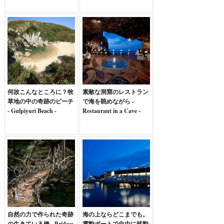
何故こんなところに？牧
素敵な洞窟のレストラン
草地の中の奇跡のビーチ
で海を眺めながら -
- Gulpiyuri Beach -
Restaurant in a Cave -
自然の力で作られた奇跡
海の上ならどこまでも。
の生きている橋 - Bridges
電動ボートで自由に移動