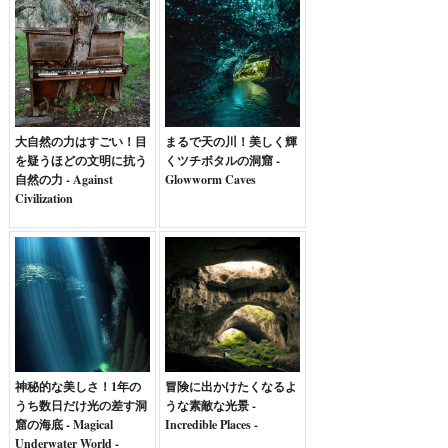
大自然の力はすごい！目
まるで天の川！美しく輝
を疑うほどの文明に抗う
くツチボタルの洞窟 -
自然の力 - Against
Glowworm Caves
Civilization
神秘的な美しさ！1年の
冒険に出かけたくなるよ
うち数日だけ光の差す洞
うな素敵な光景 -
窟の海底 - Magical
Incredible Places -
Underwater World -