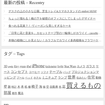
最新の投稿 – Recentry
デスクの上の小さな公園。芝生トレイ&スマホスタンドの midori SE/SF
ちょっと憧れる！橋の下を秘密のオフィスにしてしまったデザイナー
食べれる花束？！ ヴィーガンな美しすぎるケーキ
「日常に花と音楽を」カセットテープ型の一輪挿しがカワイイ - cassette vase
本物の植物にしか見えない！カラフルでカワイイ多肉植物＆フラワーケーキ
タグ – Tags
iPhone
light
Star Wars
ガラス
3D
Etsy
green
カメラ
ケ
iPad
kickstarter
apple
コンセプト
テーブル
プロジェクションマ
ース
コーヒー
ソファ
バッグ
世界
住宅
ッピング
ミニチュア
ランプ
プール
ベッド
ホテル
住みたい
動物
買えるもの
椅子
壁
花
本
海
旅
木
机
空
自動車
時計
棚
猫
色
部屋
魔法
都市