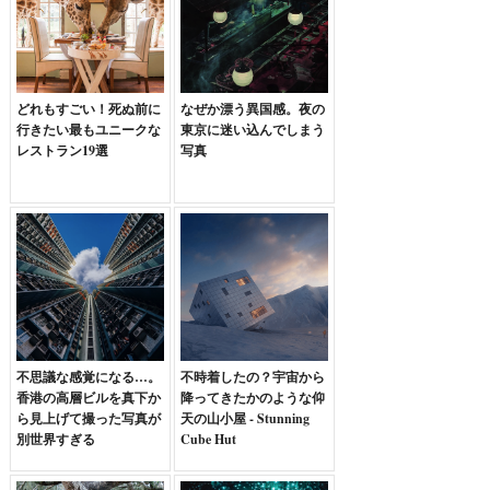
どれもすごい！死ぬ前に
なぜか漂う異国感。夜の
行きたい最もユニークな
東京に迷い込んでしまう
レストラン19選
写真
不思議な感覚になる…。
不時着したの？宇宙から
香港の高層ビルを真下か
降ってきたかのような仰
ら見上げて撮った写真が
天の山小屋 - Stunning
別世界すぎる
Cube Hut