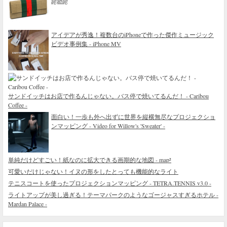
agabag
アイデアが秀逸！複数台のiPhoneで作った傑作ミュージック
ビデオ事例集 - iPhone MV
サンドイッチはお店で作るんじゃない。バス停で焼いてるんだ！ - Caribou
Coffee -
面白い！一歩も外へ出ずに世界を縦横無尽なプロジェクショ
ンマッピング - Video for Willow's 'Sweater' -
単純だけどすごい！紙なのに拡大できる画期的な地図 - map²
可愛いだけじゃない！イヌの形をしたとっても機能的なライト
テニスコートを使ったプロジェクションマッピング - TETRA.TENNIS v3.0 -
ライトアップが美し過ぎる！テーマパークのようなゴージャスすぎるホテル -
Mardan Palace -