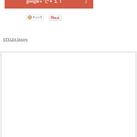
google+ で＋１！
2
STYLE4 Design