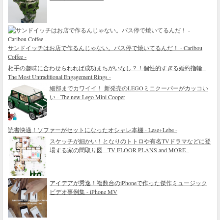
サンドイッチはお店で作るんじゃない。バス停で焼いてるんだ！ - Caribou
Coffee -
相手の趣味に合わせられれば成功まちがいなし？！個性的すぎる婚約指輪 -
The Most Untraditional Engagement Rings -
細部までカワイイ！ 新発売のLEGOミニクーパーがカッコい
い - The new Lego Mini Cooper
読書快適！ソファーがセットになったオシャレ本棚 - Lese+Lebe -
スケッチが細かい！となりのトトロや有名TVドラマなどに登
場する家の間取り図 - TV FLOOR PLANS and MORE -
アイデアが秀逸！複数台のiPhoneで作った傑作ミュージック
ビデオ事例集 - iPhone MV