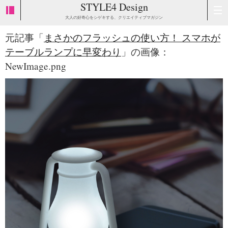
STYLE4 Design
大人の好奇心をシゲキする、クリエイティブマガジン
元記事「
まさかのフラッシュの使い方！ スマホが
テーブルランプに早変わり
」の画像：
NewImage.png