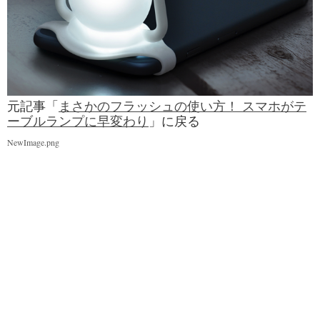
元記事「
まさかのフラッシュの使い方！ スマホがテ
ーブルランプに早変わり
」に戻る
NewImage.png