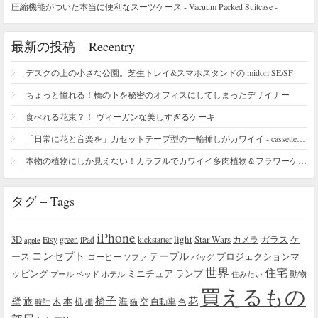
圧縮機能がついた本当に便利なスーツケース - Vacuum Packed Suitcase -
最新の投稿 – Recentry
デスクの上の小さな公園。芝生トレイ&スマホスタンドの midori SE/SF
ちょっと憧れる！橋の下を秘密のオフィスにしてしまったデザイナー
食べれる花束？！ ヴィーガンな美しすぎるケーキ
「日常に花と音楽を」カセットテープ型の一輪挿しがカワイイ - cassette vase
本物の植物にしか見えない！カラフルでカワイイ多肉植物＆フラワーケーキ
タグ – Tags
iPhone
light
Star Wars
ガラス
3D
Etsy
green
カメラ
ケ
iPad
kickstarter
apple
コンセプト
テーブル
プロジェクションマ
ース
コーヒー
ソファ
バッグ
世界
住宅
ッピング
ミニチュア
ランプ
プール
ベッド
ホテル
住みたい
動物
買えるもの
椅子
壁
花
本
海
旅
木
机
空
自動車
時計
棚
猫
色