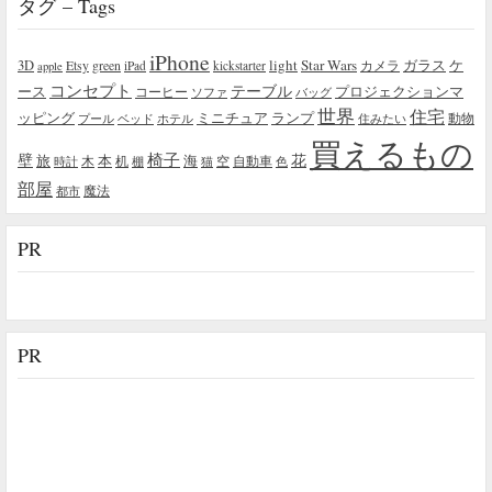
タグ – Tags
iPhone
light
Star Wars
ガラス
3D
Etsy
green
カメラ
ケ
iPad
kickstarter
apple
コンセプト
テーブル
プロジェクションマ
ース
コーヒー
ソファ
バッグ
世界
住宅
ッピング
ミニチュア
ランプ
プール
ベッド
ホテル
住みたい
動物
買えるもの
椅子
壁
花
本
海
旅
木
机
空
自動車
時計
棚
猫
色
部屋
魔法
都市
PR
PR