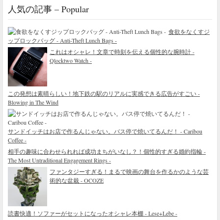
人気の記事 – Popular
食欲をなくすジ
ップロックバッグ - Anti-Theft Lunch Bags -
これはオシャレ！文章で時刻を伝える個性的な腕時計 -
Qlocktwo Watch -
この発想は素晴らしい！地下鉄の駅のリアルに実感できる広告がすごい -
Blowing in The Wind
サンドイッチはお店で作るんじゃない。バス停で焼いてるんだ！ - Caribou
Coffee -
相手の趣味に合わせられれば成功まちがいなし？！個性的すぎる婚約指輪 -
The Most Untraditional Engagement Rings -
ファンタジーすぎる！まるで映画の舞台を作るかのような芸
術的な盆栽 - OCOZE
読書快適！ソファーがセットになったオシャレ本棚 - Lese+Lebe -