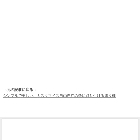
→元の記事に戻る：
シンプルで美しい。カスタマイズ自由自在の壁に取り付ける飾り棚