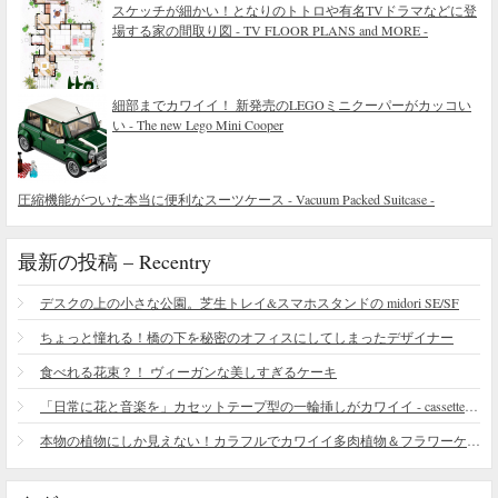
スケッチが細かい！となりのトトロや有名TVドラマなどに登
場する家の間取り図 - TV FLOOR PLANS and MORE -
細部までカワイイ！ 新発売のLEGOミニクーパーがカッコい
い - The new Lego Mini Cooper
圧縮機能がついた本当に便利なスーツケース - Vacuum Packed Suitcase -
最新の投稿 – Recentry
デスクの上の小さな公園。芝生トレイ&スマホスタンドの midori SE/SF
ちょっと憧れる！橋の下を秘密のオフィスにしてしまったデザイナー
食べれる花束？！ ヴィーガンな美しすぎるケーキ
「日常に花と音楽を」カセットテープ型の一輪挿しがカワイイ - cassette vase
本物の植物にしか見えない！カラフルでカワイイ多肉植物＆フラワーケーキ