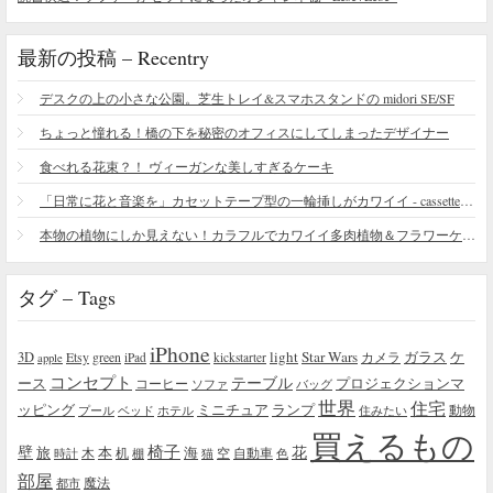
最新の投稿 – Recentry
デスクの上の小さな公園。芝生トレイ&スマホスタンドの midori SE/SF
ちょっと憧れる！橋の下を秘密のオフィスにしてしまったデザイナー
食べれる花束？！ ヴィーガンな美しすぎるケーキ
「日常に花と音楽を」カセットテープ型の一輪挿しがカワイイ - cassette vase
本物の植物にしか見えない！カラフルでカワイイ多肉植物＆フラワーケーキ
タグ – Tags
iPhone
light
Star Wars
ガラス
3D
Etsy
green
カメラ
ケ
iPad
kickstarter
apple
コンセプト
テーブル
プロジェクションマ
ース
コーヒー
ソファ
バッグ
世界
住宅
ッピング
ミニチュア
ランプ
プール
ベッド
ホテル
住みたい
動物
買えるもの
椅子
壁
花
本
海
旅
木
机
空
自動車
時計
棚
猫
色
部屋
魔法
都市