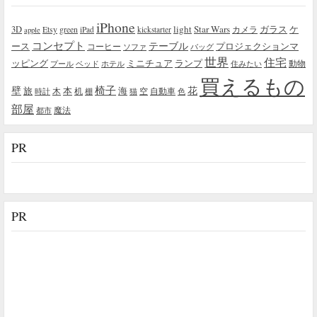
iPhone
light
Star Wars
ガラス
3D
Etsy
green
カメラ
ケ
iPad
kickstarter
apple
コンセプト
テーブル
プロジェクションマ
ース
コーヒー
ソファ
バッグ
世界
住宅
ッピング
ミニチュア
ランプ
プール
ベッド
ホテル
住みたい
動物
買えるもの
椅子
壁
花
本
海
旅
木
机
空
自動車
時計
棚
猫
色
部屋
魔法
都市
PR
PR