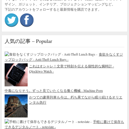
ザイン、ガジェット、インテリア、プロジェクションマッピングなど。
下記のアカウントをフォローすると最新情報を購読できます。
人気の記事 – Popular
食欲をなくすジ
ップロックバッグ - Anti-Theft Lunch Bags -
これはオシャレ！文章で時刻を伝える個性的な腕時計 -
Qlocktwo Watch -
中毒になりそう。ずっと見ていたくなる働く機械 - Machine Porn
かつての豪華列車も今は。朽ち果てながら眠り続けるオリエ
ンタル急行
手軽に書けて保存も
できるデジタルノート - noteslate -