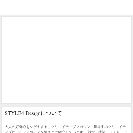
STYLE4 Designについて
大人の好奇心をシゲキする、クリエイティブマガジン。世界中のクリエイテ
ィブなアイデアやモノを気ままに紹介しています。 雑貨、建築、フォト、デ