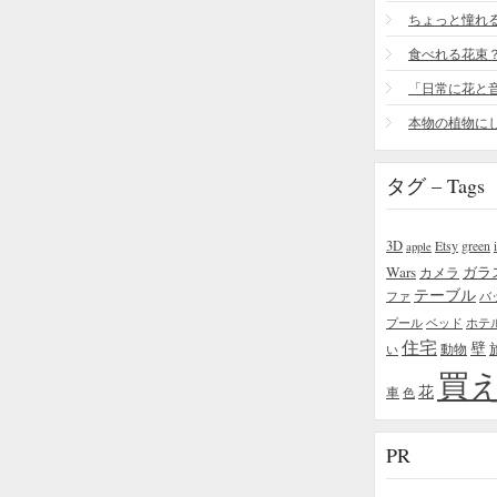
食べれる花束
タグ – Tags
3D
Etsy
green
apple
Wars
ガラ
カメラ
テーブル
ファ
バ
プール
ベッド
ホテ
住宅
壁
い
動物
買
花
車
色
PR