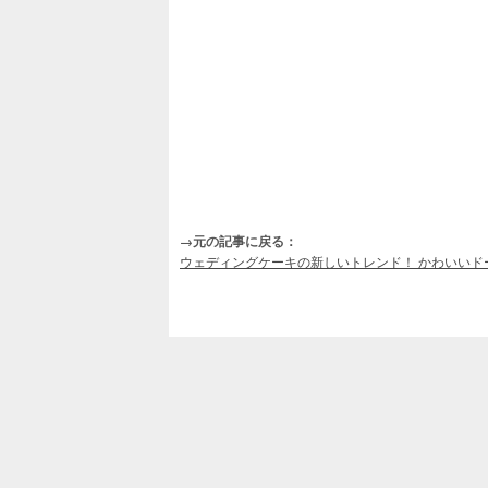
→元の記事に戻る：
ウェディングケーキの新しいトレンド！ かわいいド