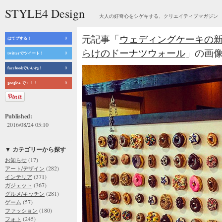
STYLE4 Design
大人の好奇心をシゲキする、クリエイティブマガジン
元記事「
ウェディングケーキの新
はてブする！
0
らけのドーナツウォール
」の画像：
twitterでツイート！
0
facebookでいいね！
0
google+ で＋１！
0
Published:
2016/08/24 05:10
▼ カテゴリーから探す
(17)
お知らせ
(282)
アート/デザイン
(371)
インテリア
(367)
ガジェット
(281)
グルメ/キッチン
(57)
ゲーム
(180)
ファッション
(245)
フォト