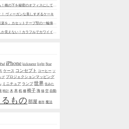
ちょっと憧れる！橋の下を秘密のオフィスにしてしまったデザイナー
？！ ヴィーガンな美しすぎるケーキ
「日常に花と音楽を」カセットテープ型の一輪挿しがカワイイ - cassette vase
本物の植物にしか見えない！カラフルでカワイイ多肉植物＆フラワーケーキ
iPhone
light
Star
iPad
kickstarter
コンセプト
ス
ケース
コーヒー
ソ
プロジェクションマッピング
ッグ
世界
ミニチュア
ランプ
ル
住みた
椅子
本
海
旅
木
机
空
自動
時計
棚
猫
えるもの
部屋
魔法
都市