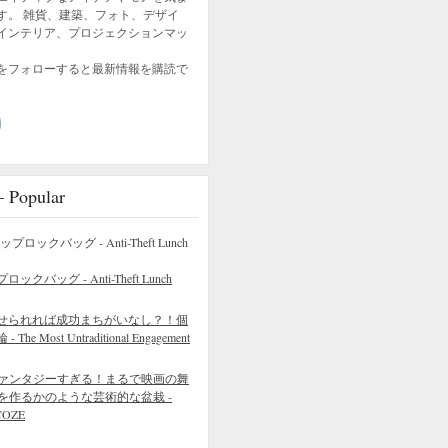
す。 雑貨、建築、フォト、デザイ
インテリア、プロジェクションマッ
をフォローすると最新情報を購読で
opular
バッグ - Anti-Theft Lunch
せられれば成功まちがいなし？！個
 Most Untraditional Engagement
ァンタジーすぎる！まるで映画の舞
を作るかのような芸術的な盆栽 -
COZE