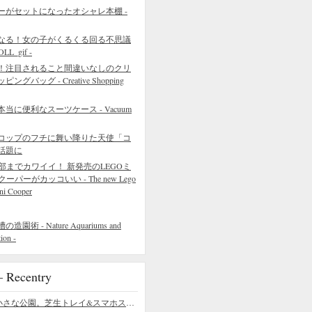
ーがセットになったオシャレ本棚 -
なる！女の子がくるくる回る不思議
L_gif -
！注目されること間違いなしのクリ
バッグ - Creative Shopping
に便利なスーツケース - Vacuum
コップのフチに舞い降りた天使「コ
話題に
部までカワイイ！ 新発売のLEGOミ
クーパーがカッコいい - The new Lego
ni Cooper
 - Nature Aquariums and
ion -
ecentry
デスクの上の小さな公園。芝生トレイ&スマホスタンドの midori SE/SF