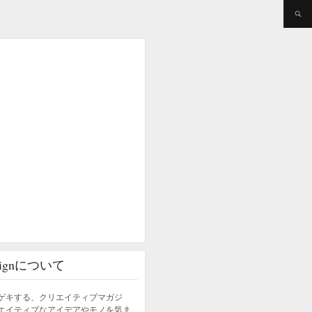
esignについて
ゲキする、クリエイティブマガジ
エイティブなアイデアやモノを気ま