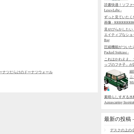
読書快適！ソファ
Lese+Lebe -
ずっと見ていたく
画像 - RRRRRRRROL
見せびらかしたい
エイティブなショッピング
Bag
圧縮機能がついた本当
Packed Suitcase -
これはかわええ。
ップのフチ子」が
細
ーナツだらけのドーナツウォール
ニ
Mi
素晴らしすぎる水槽の造園術
Aquascaping Inspirat
最新の投稿 – R