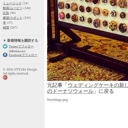
(24)
ミュージック
(340)
動画/ムービー
(96)
広告
(243)
建築/スポット
(37)
本
(267)
雑貨
▼ 新着情報を購読する
Twitterでフォロー
(記事のみはこちら)
Facebookでフォロー
© 2026 STYLE4 Design
All rights reserved.
元記事「
ウェディングケーキの新し
のドーナツウォール
」に戻る
NewImage.png