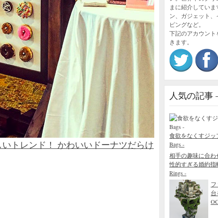
まに紹介していま
ン、ガジェット、
ピングなど。
下記のアカウント
きます。
人気の記事 – P
食欲をなくすジップロック
いトレンド！ かわいいドーナツだらけ
Bags -
相手の趣味に合わ
性的すぎる婚約指輪 - The
Rings -
フ
台
O