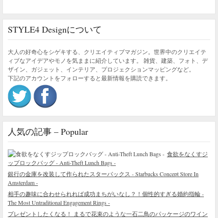
STYLE4 Designについて
大人の好奇心をシゲキする、クリエイティブマガジン。世界中のクリエイテ
ィブなアイデアやモノを気ままに紹介しています。 雑貨、建築、フォト、デ
ザイン、ガジェット、インテリア、プロジェクションマッピングなど。
下記のアカウントをフォローすると最新情報を購読できます。
人気の記事 – Popular
食欲をなくすジ
ップロックバッグ - Anti-Theft Lunch Bags -
銀行の金庫を改装して作られたスターバックス - Starbucks Concept Store In
Amsterdam -
相手の趣味に合わせられれば成功まちがいなし？！個性的すぎる婚約指輪 -
The Most Untraditional Engagement Rings -
プレゼントしたくなる！ まるで花束のような一石二鳥のパッケージのワイン