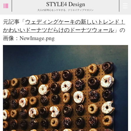
STYLE4 Design
大人の好奇心をシゲキする、クリエイティブマガジン
元記事「
ウェディングケーキの新しいトレンド！
かわいいドーナツだらけのドーナツウォール
」の
画像：NewImage.png