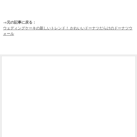
→元の記事に戻る：
ウェディングケーキの新しいトレンド！ かわいいドーナツだらけのドーナツウ
ォール