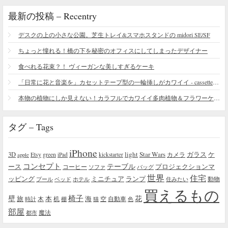
最新の投稿 – Recentry
デスクの上の小さな公園。芝生トレイ&スマホスタンドの midori SE/SF
ちょっと憧れる！橋の下を秘密のオフィスにしてしまったデザイナー
食べれる花束？！ ヴィーガンな美しすぎるケーキ
「日常に花と音楽を」カセットテープ型の一輪挿しがカワイイ - cassette vase
本物の植物にしか見えない！カラフルでカワイイ多肉植物＆フラワーケーキ
タグ – Tags
iPhone
light
Star Wars
ガラス
3D
Etsy
green
カメラ
ケ
iPad
kickstarter
apple
コンセプト
テーブル
プロジェクションマ
ース
コーヒー
ソファ
バッグ
世界
住宅
ッピング
ミニチュア
ランプ
プール
ベッド
ホテル
住みたい
動物
買えるもの
椅子
壁
花
本
海
旅
木
机
空
自動車
時計
棚
猫
色
部屋
魔法
都市