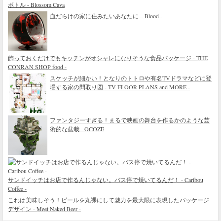
ボトル - Blossom Cava
血だらけの家に住みたいあなたに – Blood -
飾っておくだけでもキッチンがオシャレになりそうな食品パッケージ - THE
CONRAN SHOP food -
スケッチが細かい！となりのトトロや有名TVドラマなどに登
場する家の間取り図 - TV FLOOR PLANS and MORE -
ファンタジーすぎる！まるで映画の舞台を作るかのような芸
術的な盆栽 - OCOZE
サンドイッチはお店で作るんじゃない。バス停で焼いてるんだ！ - Caribou
Coffee -
これは美味しそう！ビールを丸裸にして魅力を最大限に表現したパッケージ
デザイン - Meet Naked Beer -