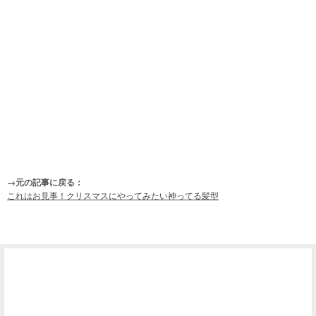
→元の記事に戻る：
これはお見事！クリスマスにやってみたい神ってる髪型