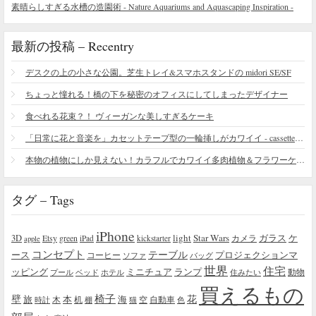
素晴らしすぎる水槽の造園術 - Nature Aquariums and Aquascaping Inspiration -
最新の投稿 – Recentry
デスクの上の小さな公園。芝生トレイ&スマホスタンドの midori SE/SF
ちょっと憧れる！橋の下を秘密のオフィスにしてしまったデザイナー
食べれる花束？！ ヴィーガンな美しすぎるケーキ
「日常に花と音楽を」カセットテープ型の一輪挿しがカワイイ - cassette vase
本物の植物にしか見えない！カラフルでカワイイ多肉植物＆フラワーケーキ
タグ – Tags
iPhone
light
Star Wars
ガラス
3D
Etsy
green
カメラ
ケ
iPad
kickstarter
apple
コンセプト
テーブル
プロジェクションマ
ース
コーヒー
ソファ
バッグ
世界
住宅
ッピング
ミニチュア
ランプ
プール
ベッド
ホテル
住みたい
動物
買えるもの
椅子
壁
花
本
海
旅
木
机
空
自動車
時計
棚
猫
色