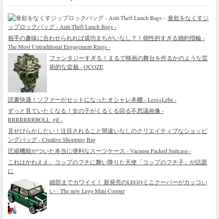
食欲をなくすジ
ップロックバッグ - Anti-Theft Lunch Bags -
相手の趣味に合わせられれば成功まちがいなし？！個性的すぎる婚約指輪 -
The Most Untraditional Engagement Rings -
ファンタジーすぎる！まるで映画の舞台を作るかのような芸
術的な盆栽 - OCOZE
読書快適！ソファーがセットになったオシャレ本棚 - Lese+Lebe -
ずっと見ていたくなる！女の子がくるくる回る不思議画像 -
RRRRRRRROLL_gif -
見せびらかしたい！注目されること間違いなしのクリエイティブなショッピ
ングバッグ - Creative Shopping Bag
圧縮機能がついた本当に便利なスーツケース - Vacuum Packed Suitcase -
これはかわええ。コップのフチに舞い降りた天使「コップのフチ子」が話題
に
細部までカワイイ！ 新発売のLEGOミニクーパーがカッコい
い - The new Lego Mini Cooper