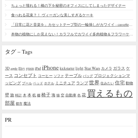
ちょっと憧れる！橋の下を秘密のオフィスにしてしまったデザイナー
食べれる花束？！ ヴィーガンな美しすぎるケーキ
「日常に花と音楽を」カセットテープ型の一輪挿しがカワイイ - cassette vase
本物の植物にしか見えない！カラフルでカワイイ多肉植物＆フラワーケーキ
タグ – Tags
iPhone
light
Star Wars
ガラス
3D
Etsy
green
カメラ
ケ
iPad
kickstarter
apple
コンセプト
テーブル
プロジェクションマ
ース
コーヒー
ソファ
バッグ
世界
住宅
ッピング
ミニチュア
ランプ
プール
ベッド
ホテル
住みたい
動物
買えるもの
椅子
壁
花
本
海
旅
木
机
空
自動車
時計
棚
猫
色
部屋
魔法
都市
PR