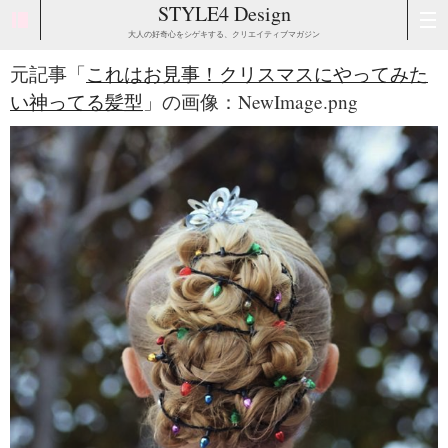
STYLE4 Design
大人の好奇心をシゲキする、クリエイティブマガジン
元記事「
これはお見事！クリスマスにやってみた
い神ってる髪型
」の画像：NewImage.png