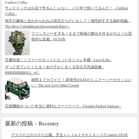
サンドイッチはお店で作るんじゃない。バス停で焼いてるんだ！ - Caribou
Coffee -
相手の趣味に合わせられれば成功まちがいなし？！個性的すぎる婚約指輪 -
The Most Untraditional Engagement Rings -
ファンタジーすぎる！まるで映画の舞台を作るかのような芸
術的な盆栽 - OCOZE
読書快適！ソファーがセットになったオシャレ本棚 - Lese+Lebe -
ずっと見ていたくなる！女の子がくるくる回る不思議画像 -
RRRRRRRROLL_gif -
細部までカワイイ！ 新発売のLEGOミニクーパーがカッコい
い - The new Lego Mini Cooper
圧縮機能がついた本当に便利なスーツケース - Vacuum Packed Suitcase -
最新の投稿 – Recentry
デスクの上の小さな公園。芝生トレイ&スマホスタンドの midori SE/SF