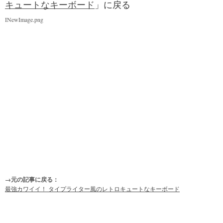
キュートなキーボード
」に戻る
INewImage.png
→元の記事に戻る：
最強カワイイ！ タイプライター風のレトロキュートなキーボード