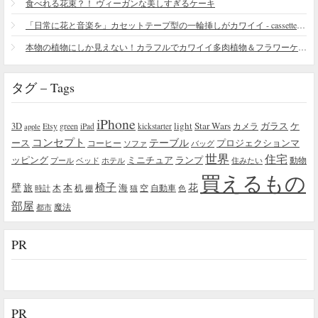
食べれる花束？！ ヴィーガンな美しすぎるケーキ
「日常に花と音楽を」カセットテープ型の一輪挿しがカワイイ - cassette vase
本物の植物にしか見えない！カラフルでカワイイ多肉植物＆フラワーケーキ
タグ – Tags
iPhone
light
Star Wars
ガラス
3D
Etsy
green
カメラ
ケ
iPad
kickstarter
apple
コンセプト
テーブル
プロジェクションマ
ース
コーヒー
ソファ
バッグ
世界
住宅
ッピング
ミニチュア
ランプ
プール
ベッド
ホテル
住みたい
動物
買えるもの
椅子
壁
花
本
海
旅
木
机
空
自動車
時計
棚
猫
色
部屋
魔法
都市
PR
PR