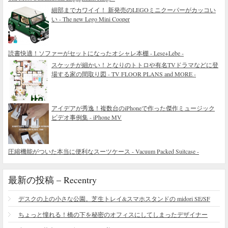
細部までカワイイ！ 新発売のLEGOミニクーパーがカッコい
い - The new Lego Mini Cooper
読書快適！ソファーがセットになったオシャレ本棚 - Lese+Lebe -
スケッチが細かい！となりのトトロや有名TVドラマなどに登
場する家の間取り図 - TV FLOOR PLANS and MORE -
アイデアが秀逸！複数台のiPhoneで作った傑作ミュージック
ビデオ事例集 - iPhone MV
圧縮機能がついた本当に便利なスーツケース - Vacuum Packed Suitcase -
最新の投稿 – Recentry
デスクの上の小さな公園。芝生トレイ&スマホスタンドの midori SE/SF
ちょっと憧れる！橋の下を秘密のオフィスにしてしまったデザイナー