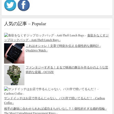
人気の記事 – Popular
食欲をなくすジ
ップロックバッグ - Anti-Theft Lunch Bags -
これはオシャレ！文章で時刻を伝える個性的な腕時計 -
Qlocktwo Watch -
ファンタジーすぎる！まるで映画の舞台を作るかのような芸
術的な盆栽 - OCOZE
サンドイッチはお店で作るんじゃない。バス停で焼いてるんだ！ - Caribou
Coffee -
相手の趣味に合わせられれば成功まちがいなし？！個性的すぎる婚約指輪 -
The Most Untraditional Engagement Rings -