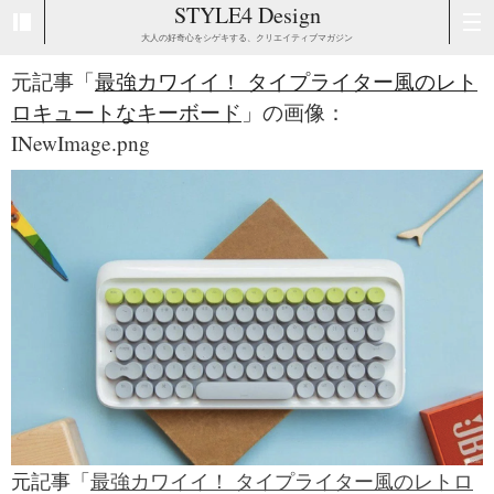
STYLE4 Design
大人の好奇心をシゲキする、クリエイティブマガジン
元記事「
最強カワイイ！ タイプライター風のレト
ロキュートなキーボード
」の画像：
INewImage.png
元記事「
最強カワイイ！ タイプライター風のレトロ