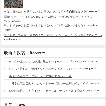
本物の植物にしか見えない！カラフルでカワイイ多肉植物＆フラワーケーキ
サンドイッチはお店で作るんじゃない。バス停で焼いてるんだ！ - Caribou
Coffee -
ライトアップが美し過ぎる！テーマパークのようなゴージャスすぎるホテル -
Mardan Palace -
最新の投稿 – Recentry
デスクの上の小さな公園。芝生トレイ&スマホスタンドの midori SE/SF
ちょっと憧れる！橋の下を秘密のオフィスにしてしまったデザイナー
食べれる花束？！ ヴィーガンな美しすぎるケーキ
「日常に花と音楽を」カセットテープ型の一輪挿しがカワイイ - cassette vase
本物の植物にしか見えない！カラフルでカワイイ多肉植物＆フラワーケーキ
タグ – Tags