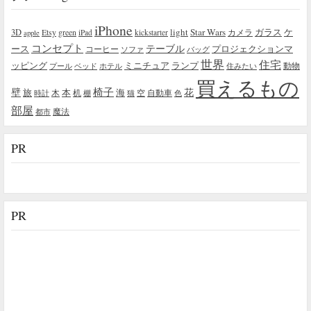
iPhone
light
Star Wars
ガラス
3D
Etsy
green
カメラ
ケ
iPad
kickstarter
apple
コンセプト
テーブル
プロジェクションマ
ース
コーヒー
ソファ
バッグ
世界
住宅
ッピング
ミニチュア
ランプ
プール
ベッド
ホテル
住みたい
動物
買えるもの
椅子
壁
花
本
海
旅
木
机
空
自動車
時計
棚
猫
色
部屋
魔法
都市
PR
PR