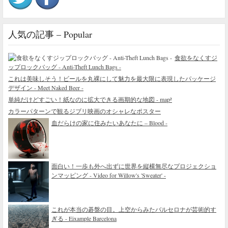
人気の記事 – Popular
食欲をなくすジ
ップロックバッグ - Anti-Theft Lunch Bags -
これは美味しそう！ビールを丸裸にして魅力を最大限に表現したパッケージ
デザイン - Meet Naked Beer -
単純だけどすごい！紙なのに拡大できる画期的な地図 - map²
カラーパターンで観るジブリ映画のオシャレなポスター
血だらけの家に住みたいあなたに – Blood -
面白い！一歩も外へ出ずに世界を縦横無尽なプロジェクショ
ンマッピング - Video for Willow's 'Sweater' -
これが本当の碁盤の目。上空からみたバルセロナが芸術的す
ぎる - Eixample Barcelona