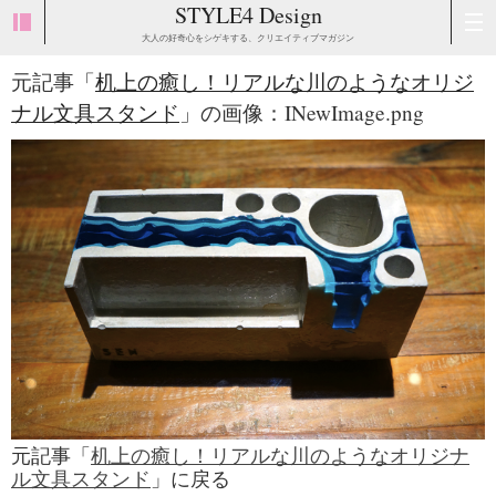
STYLE4 Design
大人の好奇心をシゲキする、クリエイティブマガジン
元記事「
机上の癒し！リアルな川のようなオリジ
ナル文具スタンド
」の画像：INewImage.png
元記事「
机上の癒し！リアルな川のようなオリジナ
ル文具スタンド
」に戻る