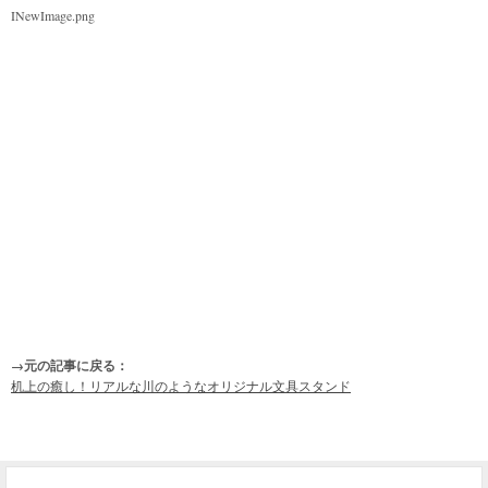
INewImage.png
→元の記事に戻る：
机上の癒し！リアルな川のようなオリジナル文具スタンド