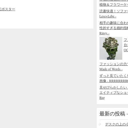
植物＆フラワーケ
伝ポスター
読書快適！ソファ
Lese+Lebe -
相手の趣味に合わ
性的すぎる婚約指輪 - The
Rings -
フ
台
O
ファッションの力でで
Made of Words -
ずっと見ていたく
画像 - RRRRRRRROL
見せびらかしたい
エイティブなショッピング
Bag
最新の投稿 – R