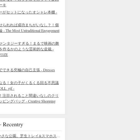
ーキ
ーがセットになったオシャレ本棚 -
せられれば成功まちがいなし？！個
 Most Untraditional Engagement
ァンタジーすぎる！まるで映画の舞
を作るかのような芸術的な盆栽 -
COZE
きる究極の自己主張 - Dresses
なる！女の子がくるくる回る不思議
L_gif -
！注目されること間違いなしのクリ
バッグ - Creative Shopping
ecentry
デスクの上の小さな公園。芝生トレイ&スマホスタンドの midori SE/SF