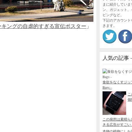
まに紹介していま
ン、ガジェット、
ピングなど。
下記のアカウント
ーキングの自虐的すぎる宣伝ポスター
」
きます。
人気の記事 – P
食欲をなくすジップロック
Bags -
こ
個性
この発想は素晴ら
きる広告がすごい - Blo
本物の植物にしか