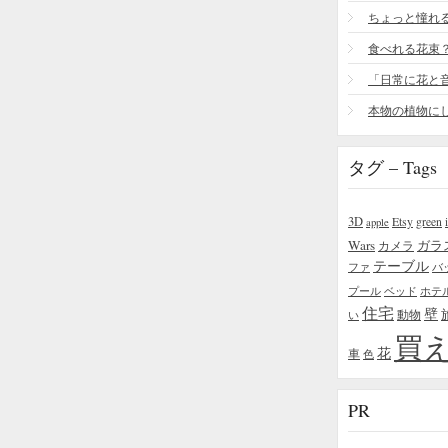
食べれる花束
タグ – Tags
3D
Etsy
green
apple
Wars
ガラ
カメラ
テーブル
ファ
バ
プール
ベッド
ホテ
住宅
壁
い
動物
買
花
車
色
PR