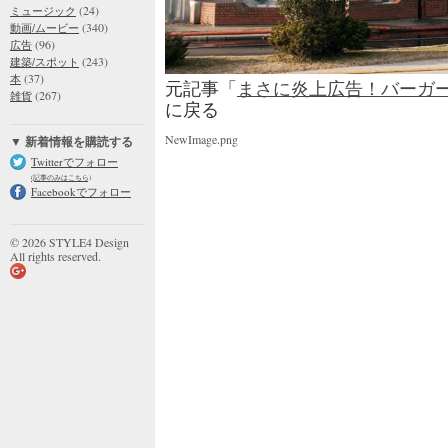
(24)
ミュージック
(340)
動画/ムービー
(96)
広告
(243)
建築/スポット
(37)
本
元記事「
まさに炎上広告！バーガ
(267)
雑貨
に戻る
NewImage.png
▼ 新着情報を購読する
Twitterでフォロー
(記事のみはこちら)
Facebookでフォロー
© 2026 STYLE4 Design
All rights reserved.