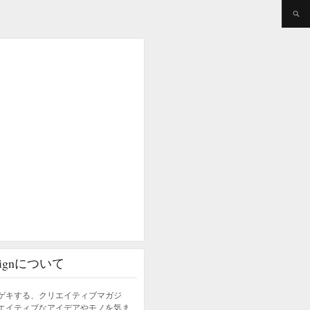
esignについて
ゲキする、クリエイティブマガジ
エイティブなアイデアやモノを気ま