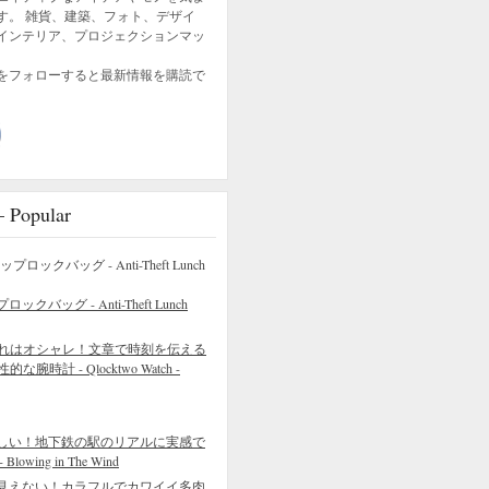
す。 雑貨、建築、フォト、デザイ
インテリア、プロジェクションマッ
をフォローすると最新情報を購読で
opular
バッグ - Anti-Theft Lunch
れはオシャレ！文章で時刻を伝える
的な腕時計 - Qlocktwo Watch -
しい！地下鉄の駅のリアルに実感で
wing in The Wind
見えない！カラフルでカワイイ多肉