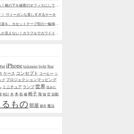
ちょっと憧れる！橋の下を秘密のオフィスにしてしまったデザイナー
？！ ヴィーガンな美しすぎるケーキ
「日常に花と音楽を」カセットテープ型の一輪挿しがカワイイ - cassette vase
本物の植物にしか見えない！カラフルでカワイイ多肉植物＆フラワーケーキ
iPhone
light
Star
iPad
kickstarter
コンセプト
ス
ケース
コーヒー
ソ
プロジェクションマッピング
ッグ
世界
ミニチュア
ランプ
ル
住みた
椅子
本
海
旅
木
机
空
自動
時計
棚
猫
えるもの
部屋
魔法
都市