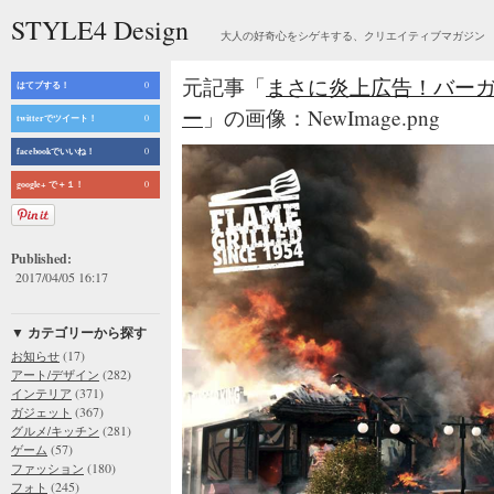
STYLE4 Design
大人の好奇心をシゲキする、クリエイティブマガジン
元記事「
まさに炎上広告！バー
はてブする！
0
ー
」の画像：NewImage.png
twitterでツイート！
0
facebookでいいね！
0
google+ で＋１！
0
Published:
2017/04/05 16:17
▼ カテゴリーから探す
(17)
お知らせ
(282)
アート/デザイン
(371)
インテリア
(367)
ガジェット
(281)
グルメ/キッチン
(57)
ゲーム
(180)
ファッション
(245)
フォト