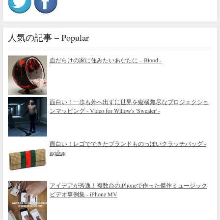
人気の記事 – Popular
血だらけの家に住みたいあなたに – Blood -
面白い！一歩も外へ出ずに世界を縦横無尽なプロジェクショ
ンマッピング - Video for Willow's 'Sweater' -
面白い！レゴでできたブランドものっぽいクラッチバッグ -
agabag
アイデアが秀逸！複数台のiPhoneで作った傑作ミュージック
ビデオ事例集 - iPhone MV