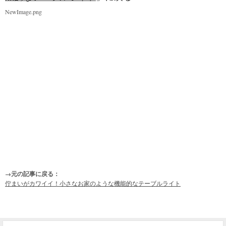
NewImage.png
→元の記事に戻る：
佇まいがカワイイ！小さなお家のような機能的なテーブルライト