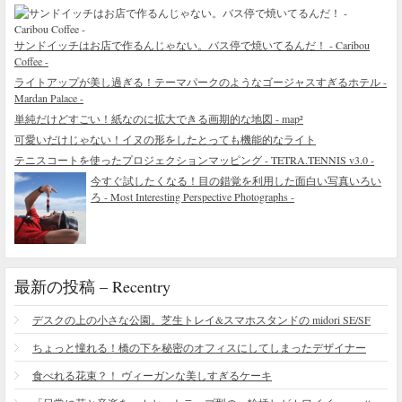
サンドイッチはお店で作るんじゃない。バス停で焼いてるんだ！ - Caribou
Coffee -
ライトアップが美し過ぎる！テーマパークのようなゴージャスすぎるホテル -
Mardan Palace -
単純だけどすごい！紙なのに拡大できる画期的な地図 - map²
可愛いだけじゃない！イヌの形をしたとっても機能的なライト
テニスコートを使ったプロジェクションマッピング - TETRA.TENNIS v3.0 -
今すぐ試したくなる！目の錯覚を利用した面白い写真いろい
ろ - Most Interesting Perspective Photographs -
最新の投稿 – Recentry
デスクの上の小さな公園。芝生トレイ&スマホスタンドの midori SE/SF
ちょっと憧れる！橋の下を秘密のオフィスにしてしまったデザイナー
食べれる花束？！ ヴィーガンな美しすぎるケーキ