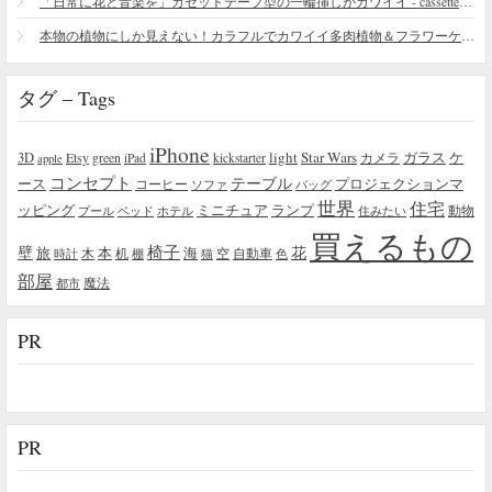
「日常に花と音楽を」カセットテープ型の一輪挿しがカワイイ - cassette vase
本物の植物にしか見えない！カラフルでカワイイ多肉植物＆フラワーケーキ
タグ – Tags
iPhone
light
Star Wars
ガラス
3D
Etsy
green
カメラ
ケ
iPad
kickstarter
apple
コンセプト
テーブル
プロジェクションマ
ース
コーヒー
ソファ
バッグ
世界
住宅
ッピング
ミニチュア
ランプ
プール
ベッド
ホテル
住みたい
動物
買えるもの
椅子
壁
花
本
海
旅
木
机
空
自動車
時計
棚
猫
色
部屋
魔法
都市
PR
PR