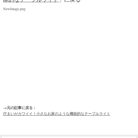
NewImage.png
→元の記事に戻る：
佇まいがカワイイ！小さなお家のような機能的なテーブルライト