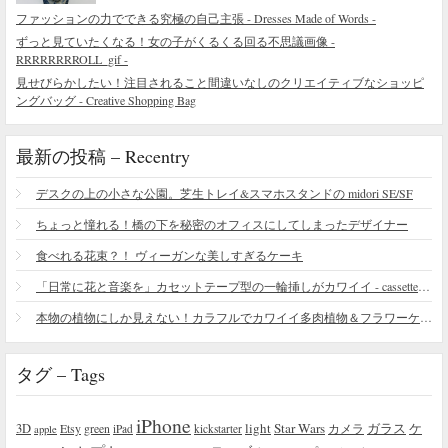
ファッションの力でできる究極の自己主張 - Dresses Made of Words -
ずっと見ていたくなる！女の子がくるくる回る不思議画像 -
RRRRRRRROLL_gif -
見せびらかしたい！注目されること間違いなしのクリエイティブなショッピ
ングバッグ - Creative Shopping Bag
最新の投稿 – Recentry
デスクの上の小さな公園。芝生トレイ&スマホスタンドの midori SE/SF
ちょっと憧れる！橋の下を秘密のオフィスにしてしまったデザイナー
食べれる花束？！ ヴィーガンな美しすぎるケーキ
「日常に花と音楽を」カセットテープ型の一輪挿しがカワイイ - cassette vase
本物の植物にしか見えない！カラフルでカワイイ多肉植物＆フラワーケーキ
タグ – Tags
iPhone
light
Star Wars
ガラス
3D
Etsy
green
カメラ
ケ
iPad
kickstarter
apple