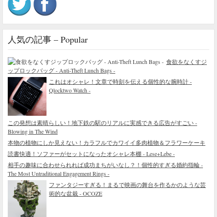
人気の記事 – Popular
食欲をなくすジ
ップロックバッグ - Anti-Theft Lunch Bags -
これはオシャレ！文章で時刻を伝える個性的な腕時計 -
Qlocktwo Watch -
この発想は素晴らしい！地下鉄の駅のリアルに実感できる広告がすごい -
Blowing in The Wind
本物の植物にしか見えない！カラフルでカワイイ多肉植物＆フラワーケーキ
読書快適！ソファーがセットになったオシャレ本棚 - Lese+Lebe -
相手の趣味に合わせられれば成功まちがいなし？！個性的すぎる婚約指輪 -
The Most Untraditional Engagement Rings -
ファンタジーすぎる！まるで映画の舞台を作るかのような芸
術的な盆栽 - OCOZE