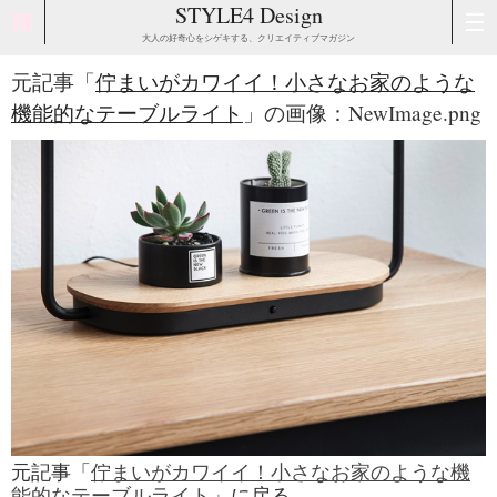
STYLE4 Design
大人の好奇心をシゲキする、クリエイティブマガジン
元記事「
佇まいがカワイイ！小さなお家のような
機能的なテーブルライト
」の画像：NewImage.png
元記事「
佇まいがカワイイ！小さなお家のような機
能的なテーブルライト
」に戻る