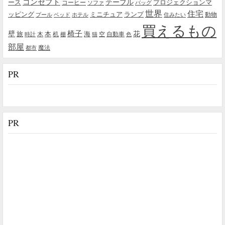
コンセプト
テーブル
プロジェクションマ
ース
コーヒー
ソファ
バッグ
世界
住宅
ッピング
ミニチュア
ランプ
プール
ベッド
ホテル
住みたい
動物
買えるもの
椅子
壁
花
本
海
旅
木
机
空
自動車
時計
棚
猫
色
部屋
魔法
都市
PR
PR