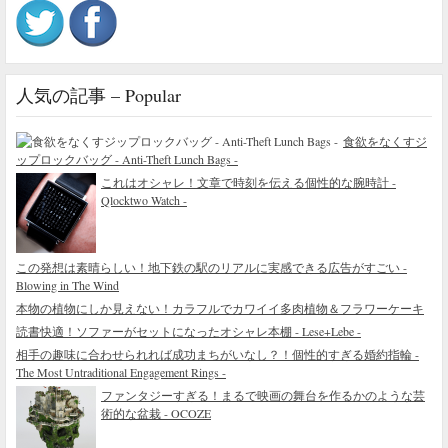
人気の記事 – Popular
食欲をなくすジ
ップロックバッグ - Anti-Theft Lunch Bags -
これはオシャレ！文章で時刻を伝える個性的な腕時計 -
Qlocktwo Watch -
この発想は素晴らしい！地下鉄の駅のリアルに実感できる広告がすごい -
Blowing in The Wind
本物の植物にしか見えない！カラフルでカワイイ多肉植物＆フラワーケーキ
読書快適！ソファーがセットになったオシャレ本棚 - Lese+Lebe -
相手の趣味に合わせられれば成功まちがいなし？！個性的すぎる婚約指輪 -
The Most Untraditional Engagement Rings -
ファンタジーすぎる！まるで映画の舞台を作るかのような芸
術的な盆栽 - OCOZE