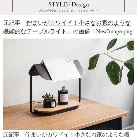
STYLE4 Design
大人の好奇心をシゲキする、クリエイティブマガジン
元記事「
佇まいがカワイイ！小さなお家のような
機能的なテーブルライト
」の画像：NewImage.png
元記事「
佇まいがカワイイ！小さなお家のような機