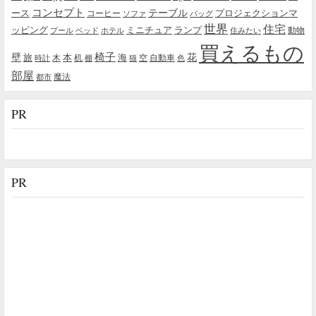
コンセプト
テーブル
プロジェクションマ
ース
コーヒー
ソファ
バッグ
世界
住宅
ッピング
ミニチュア
ランプ
プール
ベッド
ホテル
住みたい
動物
買えるもの
椅子
壁
花
本
海
旅
木
机
空
自動車
時計
棚
猫
色
部屋
魔法
都市
PR
PR