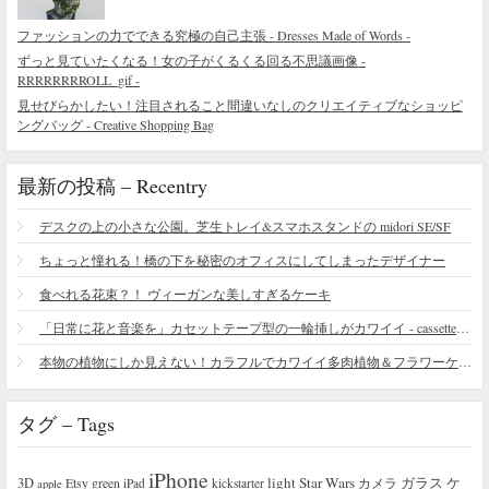
ファッションの力でできる究極の自己主張 - Dresses Made of Words -
ずっと見ていたくなる！女の子がくるくる回る不思議画像 -
RRRRRRRROLL_gif -
見せびらかしたい！注目されること間違いなしのクリエイティブなショッピ
ングバッグ - Creative Shopping Bag
最新の投稿 – Recentry
デスクの上の小さな公園。芝生トレイ&スマホスタンドの midori SE/SF
ちょっと憧れる！橋の下を秘密のオフィスにしてしまったデザイナー
食べれる花束？！ ヴィーガンな美しすぎるケーキ
「日常に花と音楽を」カセットテープ型の一輪挿しがカワイイ - cassette vase
本物の植物にしか見えない！カラフルでカワイイ多肉植物＆フラワーケーキ
タグ – Tags
iPhone
light
Star Wars
ガラス
3D
Etsy
green
カメラ
ケ
iPad
kickstarter
apple